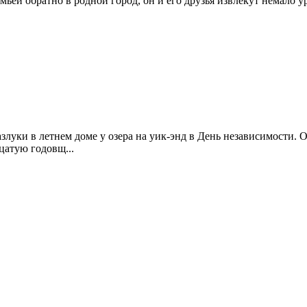
ьей обратно в родной город, он и его друзья извлекут немало уро
разлуки в летнем доме у озера на уик-энд в День независимости.
цатую годовщ...