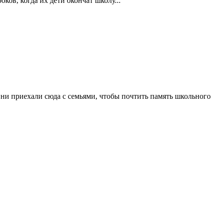
ков, когда их дети окончат школу...
 Они приехали сюда с семьями, чтобы почтить память школьного