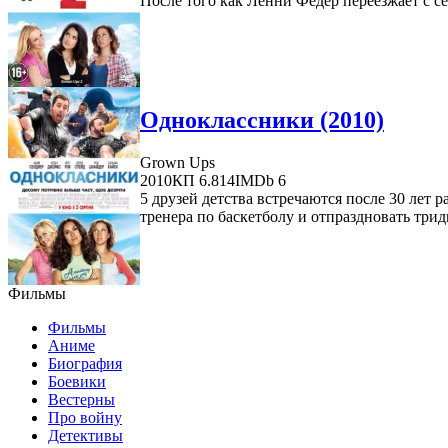
После того как Ленни Федер переезжает с сем
Одноклассники (2010)
Grown Ups
2010
КП 6.814
IMDb 6
5 друзей детства встречаются после 30 лет 
тренера по баскетболу и отпраздновать трид
Фильмы
Фильмы
Аниме
Биография
Боевики
Вестерны
Про войну
Детективы