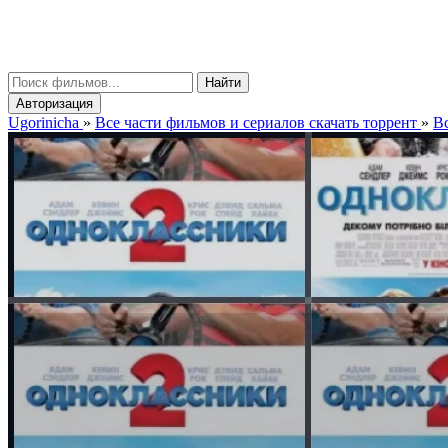
gorinicha
μ
Найти
Авторизация
Ugorinicha
»
Все части фильмов и сериалов скачать торрент
»
Вс