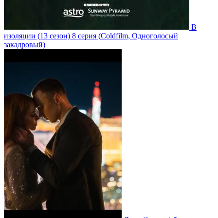
В
изоляции
(13 сезон)
8 серия
(Coldfilm, Одноголосый
закадровый)