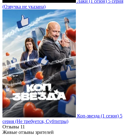
Лаки
(1 сезон)
5 серия
(Озвучка не указана)
Коп-звезда
(1 сезон)
5
серия
(Не требуется, Субтитры)
Отзывы
11
Живые отзывы зрителей