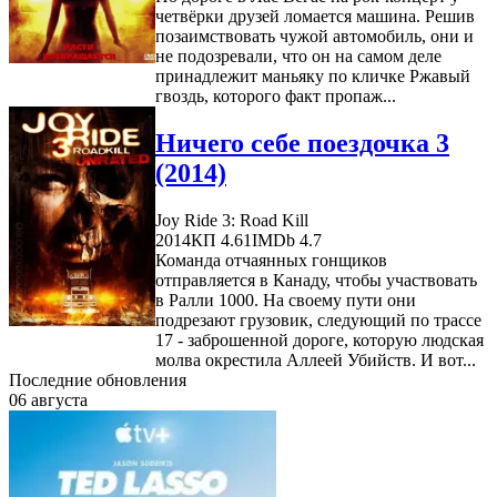
четвёрки друзей ломается машина. Решив
позаимствовать чужой автомобиль, они и
не подозревали, что он на самом деле
принадлежит маньяку по кличке Ржавый
гвоздь, которого факт пропаж...
Ничего себе поездочка 3
(2014)
Joy Ride 3: Road Kill
2014
КП 4.61
IMDb 4.7
Команда отчаянных гонщиков
отправляется в Канаду, чтобы участвовать
в Ралли 1000. На своему пути они
подрезают грузовик, следующий по трассе
17 - заброшенной дороге, которую людская
молва окрестила Аллеей Убийств. И вот...
Последние обновления
06 августа