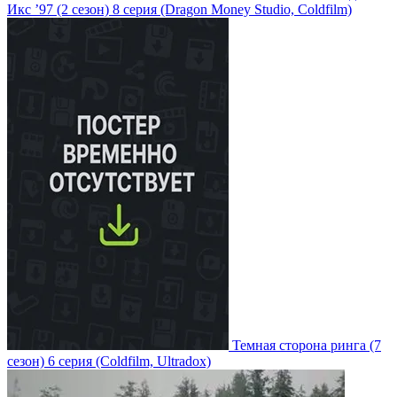
Икс ’97
(2 сезон)
8 серия
(Dragon Money Studio, Coldfilm)
Темная сторона ринга
(7
сезон)
6 серия
(Coldfilm, Ultradox)