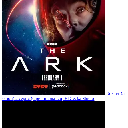
Ковчег
(3
сезон)
2 серия
(Оригинальный, HDrezka Studio)