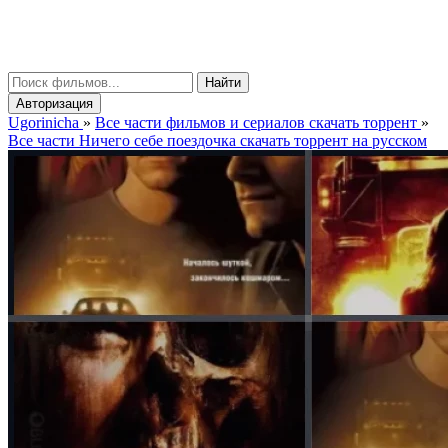
gorinicha
μ
Найти
Авторизация
Ugorinicha
»
Все части фильмов и сериалов скачать торрент
»
Все части Ничего себе поездочка скачать торрент на русском