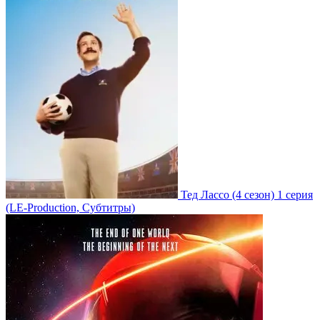
Тед Лассо
(4 сезон)
1 серия
(LE-Production, Субтитры)