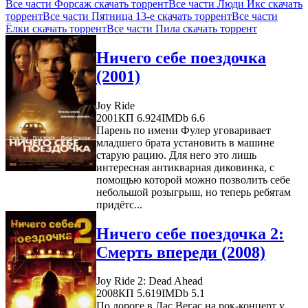
Все части Форсаж скачать торрент
Все части Люди Икс скачать
торрент
Все части Пятница 13-е скачать торрент
Все части
Ёлки скачать торрент
Все части Пила скачать торрент
Ничего себе поездочка
(2001)
Joy Ride
2001
КП 6.924
IMDb 6.6
Парень по имени Фулер уговаривает
младшего брата установить в машине
старую рацию. Для него это лишь
интересная антикварная диковинка, с
помощью которой можно позволить себе
небольшой розыгрыш, но теперь ребятам
придётс...
Ничего себе поездочка 2:
Смерть впереди (2008)
Joy Ride 2: Dead Ahead
2008
КП 5.619
IMDb 5.1
По дороге в Лас Вегас на рок-концерт у