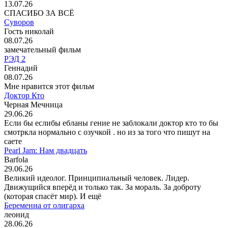
13.07.26
СПАСИБО ЗА ВСЁ
Суворов
Гость николай
08.07.26
замечательный фильм
РЭД 2
Геннадий
08.07.26
Мне нравится этот фильм
Доктор Кто
Черная Мечница
29.06.26
Если бы еслибы ебланы гение не заблокали доктор кто то бы
смотркла нормально с озучкой . но из за того что пишут на
саете
Pearl Jam: Нам двадцать
Barfola
29.06.26
Великий идеолог. Принципиальный человек. Лидер.
Движущийся вперёд и только так. За мораль. За доброту
(которая спасёт мир). И ещё
Беременна от олигарха
леонид
28.06.26