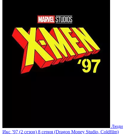
Люди
Икс ’97
(2 сезон)
8 серия
(Dragon Money Studio, Coldfilm)