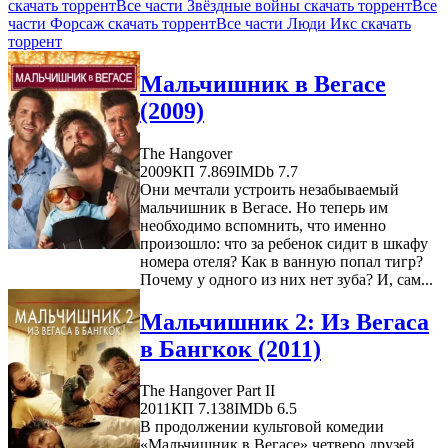
скачать торрент
Все части Звёздные войны скачать торрент
Все
части Форсаж скачать торрент
Все части Люди Икс скачать
торрент
Мальчишник в Вегасе
(2009)
The Hangover
2009
КП 7.869
IMDb 7.7
Они мечтали устроить незабываемый
мальчишник в Вегасе. Но теперь им
необходимо вспомнить, что именно
произошло: что за ребенок сидит в шкафу
номера отеля? Как в ванную попал тигр?
Почему у одного из них нет зуба? И, сам...
Мальчишник 2: Из Вегаса
в Бангкок (2011)
The Hangover Part II
2011
КП 7.138
IMDb 6.5
В продолжении культовой комедии
«Мальчишник в Вегасе» четверо друзей