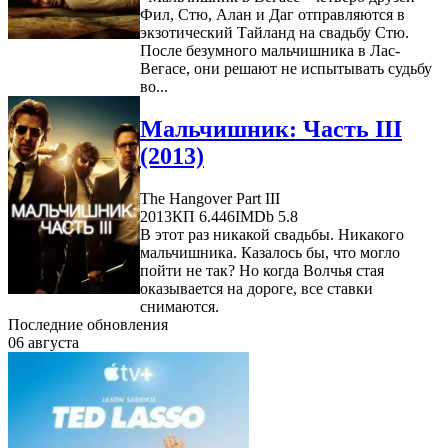
Фил, Стю, Алан и Даг отправляются в
экзотический Тайланд на свадьбу Стю.
После безумного мальчишника в Лас-
Вегасе, они решают не испытывать судьбу
во...
Мальчишник: Часть III
(2013)
The Hangover Part III
2013
КП 6.446
IMDb 5.8
В этот раз никакой свадьбы. Никакого
мальчишника. Казалось бы, что могло
пойти не так? Но когда Волчья стая
оказывается на дороге, все ставки
снимаются.
Последние обновления
06 августа