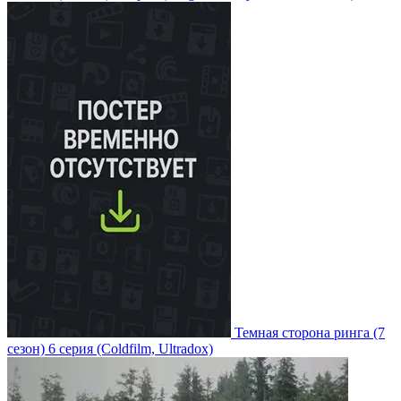
Темная сторона ринга
(7
сезон)
6 серия
(Coldfilm, Ultradox)