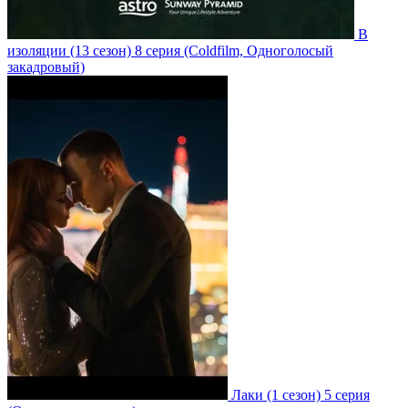
В
изоляции
(13 сезон)
8 серия
(Coldfilm, Одноголосый
закадровый)
Лаки
(1 сезон)
5 серия