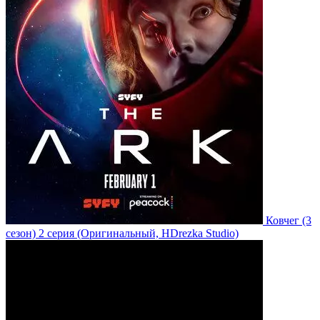
Ковчег
(3
сезон)
2 серия
(Оригинальный, HDrezka Studio)