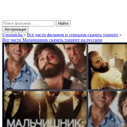
gorinicha
μ
Найти
Авторизация
Ugorinicha
»
Все части фильмов и сериалов скачать торрент
»
Все части Мальчишник скачать торрент на русском