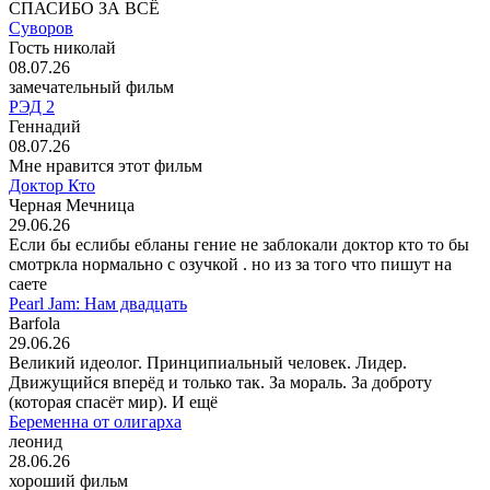
СПАСИБО ЗА ВСЁ
Суворов
Гость николай
08.07.26
замечательный фильм
РЭД 2
Геннадий
08.07.26
Мне нравится этот фильм
Доктор Кто
Черная Мечница
29.06.26
Если бы еслибы ебланы гение не заблокали доктор кто то бы
смотркла нормально с озучкой . но из за того что пишут на
саете
Pearl Jam: Нам двадцать
Barfola
29.06.26
Великий идеолог. Принципиальный человек. Лидер.
Движущийся вперёд и только так. За мораль. За доброту
(которая спасёт мир). И ещё
Беременна от олигарха
леонид
28.06.26
хороший фильм