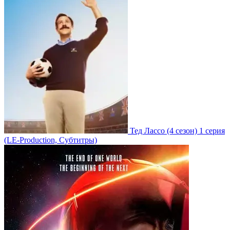
Тед Лассо
(4 сезон)
1 серия
(LE-Production, Субтитры)