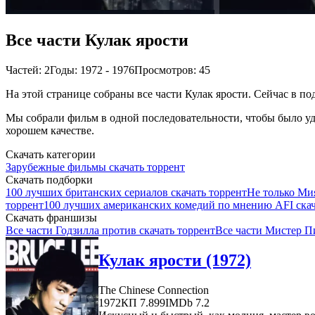
Все части Кулак ярости
Частей: 2
Годы: 1972 - 1976
Просмотров: 45
На этой странице собраны все части Кулак ярости. Сейчас в по
Мы собрали фильм в одной последовательности, чтобы было удо
хорошем качестве.
Скачать категории
Зарубежные фильмы скачать торрент
Скачать подборки
100 лучших британских сериалов скачать торрент
Не только Ми
торрент
100 лучших американских комедий по мнению AFI скач
Скачать франшизы
Все части Годзилла против скачать торрент
Все части Мистер П
Кулак ярости (1972)
The Chinese Connection
1972
КП 7.899
IMDb 7.2