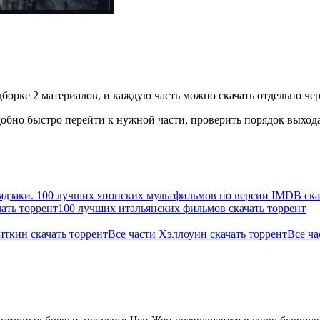
дборке 2 материалов, и каждую часть можно скачать отдельно чер
бно быстро перейти к нужной части, проверить порядок выхода 
ядзаки. 100 лучших японских мультфильмов по версии IMDB ска
ать торрент
100 лучших итальянских фильмов скачать торрент
иткин скачать торрент
Все части Хэллоуин скачать торрент
Все ча