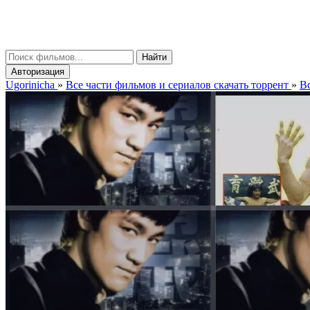
gorinicha
μ
Найти
Авторизация
Ugorinicha
»
Все части фильмов и сериалов скачать торрент
»
Вс