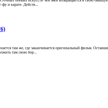
сточных боевых искусств Чен Жен возвращается в свою бывшую ш
фу и карате. Действ...
6)
нается там же, где заканчивается оригинальный фильм. Оставши
лжить там свою бор...