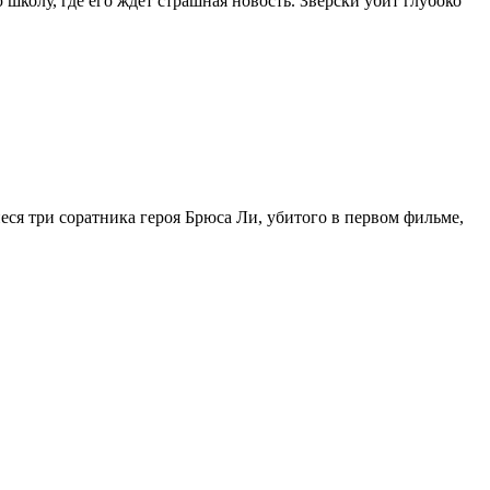
колу, где его ждет страшная новость. Зверски убит глубоко
еся три соратника героя Брюса Ли, убитого в первом фильме,