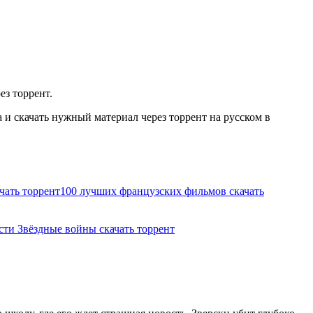
ез торрент.
и скачать нужный материал через торрент на русском в
чать торрент
100 лучших французских фильмов скачать
сти Звёздные войны скачать торрент