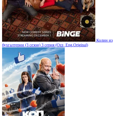
Колин из
бухгалтерии
(3 сезон)
3 серия
(Ozz, Eng.Original)