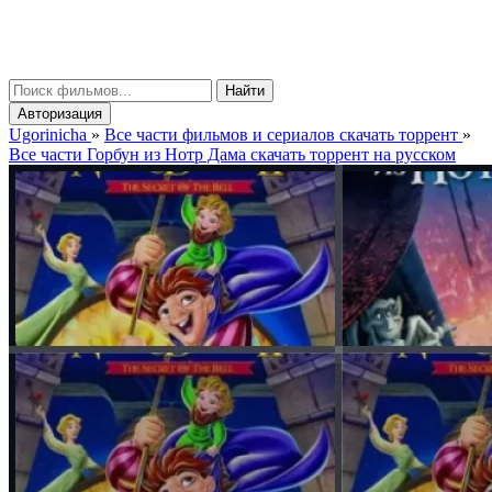
gorinicha
μ
Найти
Авторизация
Ugorinicha
»
Все части фильмов и сериалов скачать торрент
»
Все части Горбун из Нотр Дама скачать торрент на русском