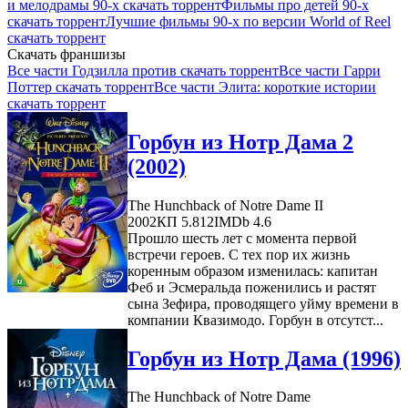
и мелодрамы 90-х скачать торрент
Фильмы про детей 90-х
скачать торрент
Лучшие фильмы 90-х по версии World of Reel
скачать торрент
Скачать франшизы
Все части Годзилла против скачать торрент
Все части Гарри
Поттер скачать торрент
Все части Элита: короткие истории
скачать торрент
Горбун из Нотр Дама 2
(2002)
The Hunchback of Notre Dame II
2002
КП 5.812
IMDb 4.6
Прошло шесть лет с момента первой
встречи героев. С тех пор их жизнь
коренным образом изменилась: капитан
Феб и Эсмеральда поженились и растят
сына Зефира, проводящего уйму времени в
компании Квазимодо. Горбун в отсутст...
Горбун из Нотр Дама (1996)
The Hunchback of Notre Dame