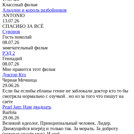
Классный фильм
Аладдин и король разбойников
ANTONIO
13.07.26
СПАСИБО ЗА ВСЁ
Суворов
Гость николай
08.07.26
замечательный фильм
РЭД 2
Геннадий
08.07.26
Мне нравится этот фильм
Доктор Кто
Черная Мечница
29.06.26
Если бы еслибы ебланы гение не заблокали доктор кто то бы
смотркла нормально с озучкой . но из за того что пишут на
саете
Pearl Jam: Нам двадцать
Barfola
29.06.26
Великий идеолог. Принципиальный человек. Лидер.
Движущийся вперёд и только так. За мораль. За доброту
(которая спасёт мир). И ещё