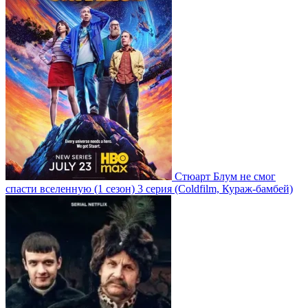
Стюарт Блум не смог
спасти вселенную
(1 сезон)
3 серия
(Coldfilm, Кураж-бамбей)