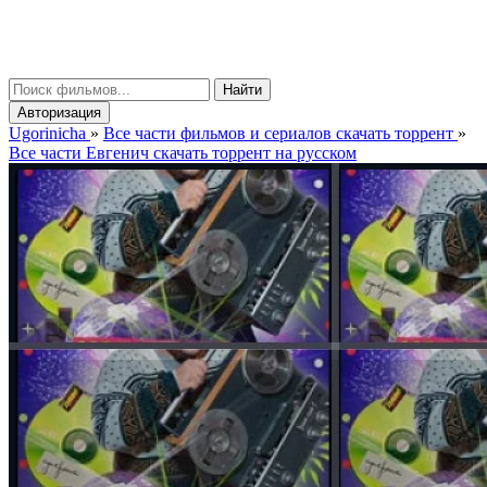
gorinicha
μ
Найти
Авторизация
Ugorinicha
»
Все части фильмов и сериалов скачать торрент
»
Все части Евгенич скачать торрент на русском