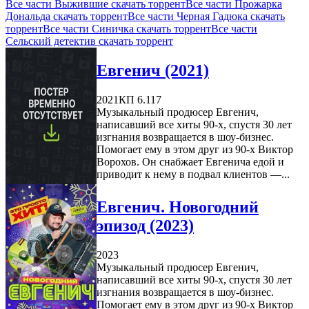
Все части Выжившие скачать торрент
Все части Прожарка
Дональда скачать торрент
Все части Черная Гадюка скачать
торрент
Все части Синичка скачать торрент
Все части
Сельский детектив скачать торрент
Евгенич (2021)
2021
КП 6.117
Музыкальный продюсер Евгенич,
написавший все хиты 90-х, спустя 30 лет
изгнания возвращается в шоу-бизнес.
Помогает ему в этом друг из 90-х Виктор
Ворохов. Он снабжает Евгенича едой и
приводит к нему в подвал клиентов —...
Евгенич. Новогодний
эпизод (2023)
2023
Музыкальный продюсер Евгенич,
написавший все хиты 90-х, спустя 30 лет
изгнания возвращается в шоу-бизнес.
Помогает ему в этом друг из 90-х Виктор