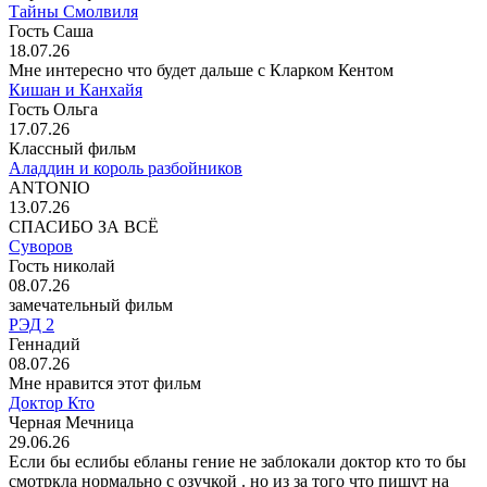
Тайны Смолвиля
Гость Саша
18.07.26
Мне интересно что будет дальше с Кларком Кентом
Кишан и Канхайя
Гость Ольга
17.07.26
Классный фильм
Аладдин и король разбойников
ANTONIO
13.07.26
СПАСИБО ЗА ВСЁ
Суворов
Гость николай
08.07.26
замечательный фильм
РЭД 2
Геннадий
08.07.26
Мне нравится этот фильм
Доктор Кто
Черная Мечница
29.06.26
Если бы еслибы ебланы гение не заблокали доктор кто то бы
смотркла нормально с озучкой . но из за того что пишут на