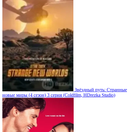
Звёздный путь: Странные
новые миры
(4 сезон)
3 серия
(Coldfilm, HDrezka Studio)