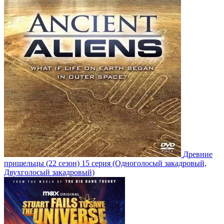
Древние
пришельцы
(22 сезон)
15 серия
(Одноголосый закадровый,
Двухголосый закадровый)