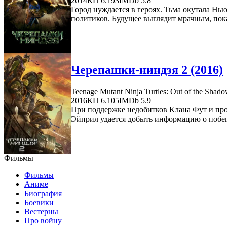
2014
КП 6.193
IMDb 5.8
Город нуждается в героях. Тьма окутала Нь
политиков. Будущее выглядит мрачным, пока
Черепашки-ниндзя 2 (2016)
Teenage Mutant Ninja Turtles: Out of the Shad
2016
КП 6.105
IMDb 5.9
При поддержке недобитков Клана Фут и про
Эйприл удается добыть информацию о побеге
Фильмы
Фильмы
Аниме
Биография
Боевики
Вестерны
Про войну