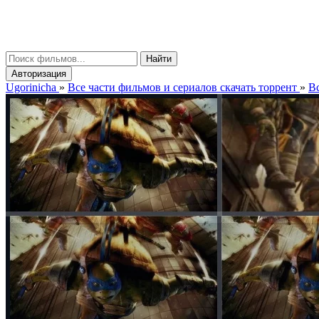
gorinicha
μ
Найти
Авторизация
Ugorinicha
»
Все части фильмов и сериалов скачать торрент
»
Вс