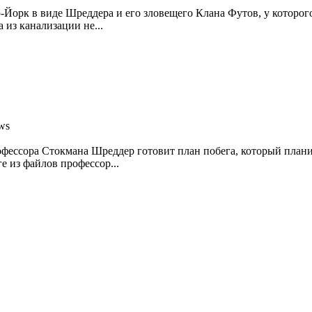
ю-Йорк в виде Шреддера и его зловещего Клана Футов, у которог
 из канализации не...
ows
фессора Стокмана Шреддер готовит план побега, который плани
 из файлов профессор...