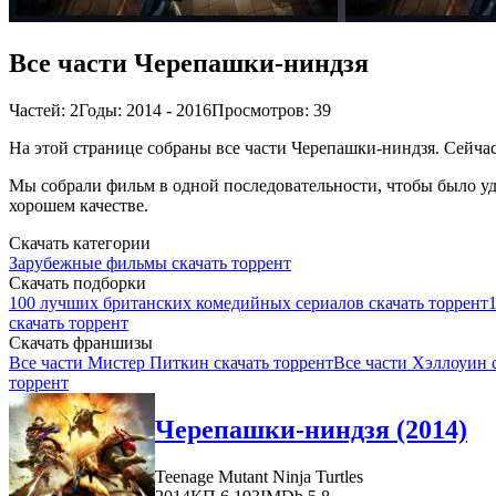
Все части Черепашки-ниндзя
Частей: 2
Годы: 2014 - 2016
Просмотров: 39
На этой странице собраны все части Черепашки-ниндзя. Сейчас 
Мы собрали фильм в одной последовательности, чтобы было удо
хорошем качестве.
Скачать категории
Зарубежные фильмы скачать торрент
Скачать подборки
100 лучших британских комедийных сериалов скачать торрент
скачать торрент
Скачать франшизы
Все части Мистер Питкин скачать торрент
Все части Хэллоуин 
торрент
Черепашки-ниндзя (2014)
Teenage Mutant Ninja Turtles