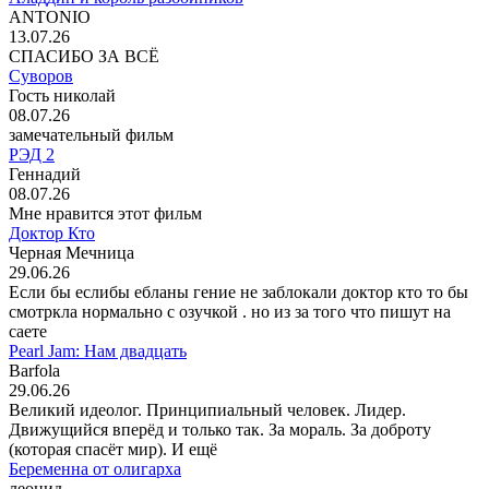
ANTONIO
13.07.26
СПАСИБО ЗА ВСЁ
Суворов
Гость николай
08.07.26
замечательный фильм
РЭД 2
Геннадий
08.07.26
Мне нравится этот фильм
Доктор Кто
Черная Мечница
29.06.26
Если бы еслибы ебланы гение не заблокали доктор кто то бы
смотркла нормально с озучкой . но из за того что пишут на
саете
Pearl Jam: Нам двадцать
Barfola
29.06.26
Великий идеолог. Принципиальный человек. Лидер.
Движущийся вперёд и только так. За мораль. За доброту
(которая спасёт мир). И ещё
Беременна от олигарха
леонид