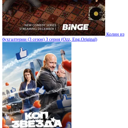
Колин из
бухгалтерии
(3 сезон)
3 серия
(Ozz, Eng.Original)