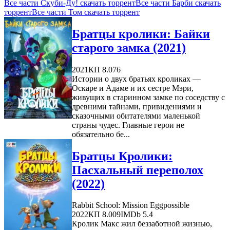
Все части Скуби-Ду! скачать торрент
Все части Барби скачать
торрент
Все части Том скачать торрент
Братцы кролики: Байки
старого замка (2021)
2021
КП 8.076
Истории о двух братьях кроликах —
Оскаре и Адаме и их сестре Мэри,
живущих в старинном замке по соседству с
древними тайнами, привидениями и
сказочными обитателями маленькой
страны чудес. Главные герои не
обязательно бе...
Братцы Кролики:
Пасхальный переполох
(2022)
Rabbit School: Mission Eggpossible
2022
КП 8.009
IMDb 5.4
Кролик Макс жил беззаботной жизнью,