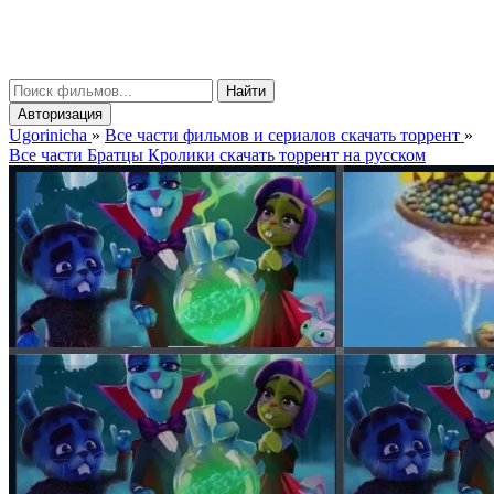
gorinicha
μ
Найти
Авторизация
Ugorinicha
»
Все части фильмов и сериалов скачать торрент
»
Все части Братцы Кролики скачать торрент на русском