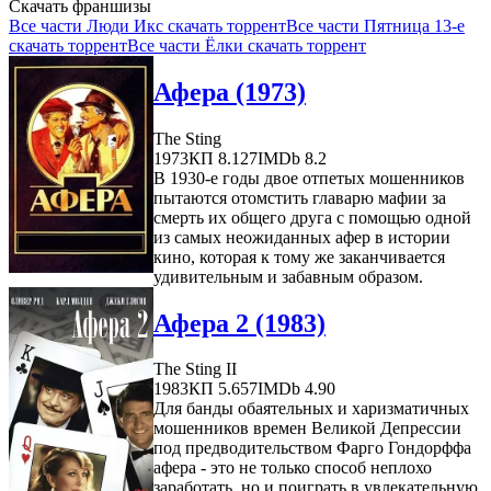
Скачать франшизы
Все части Люди Икс скачать торрент
Все части Пятница 13-е
скачать торрент
Все части Ёлки скачать торрент
Афера (1973)
The Sting
1973
КП 8.127
IMDb 8.2
В 1930-е годы двое отпетых мошенников
пытаются отомстить главарю мафии за
смерть их общего друга с помощью одной
из самых неожиданных афер в истории
кино, которая к тому же заканчивается
удивительным и забавным образом.
Афера 2 (1983)
The Sting II
1983
КП 5.657
IMDb 4.90
Для банды обаятельных и харизматичных
мошенников времен Великой Депрессии
под предводительством Фарго Гондорффа
афера - это не только способ неплохо
заработать, но и поиграть в увлекательную