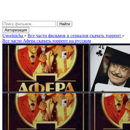
gorinicha
μ
Найти
Авторизация
Ugorinicha
»
Все части фильмов и сериалов скачать торрент
»
Все части Афера скачать торрент на русском