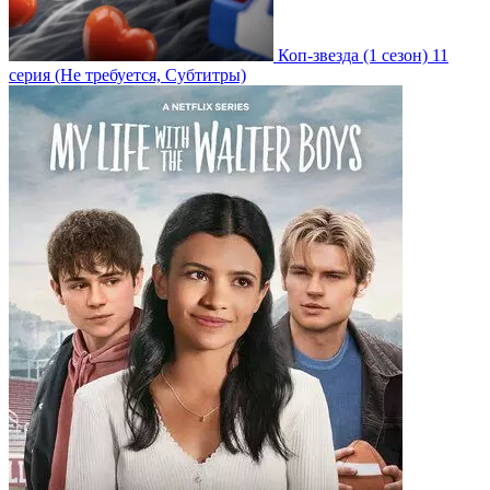
Коп-звезда
(1 сезон)
11
серия
(Не требуется, Субтитры)