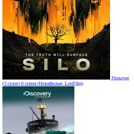
Укрытие
(3 сезон)
6 серия
(Невафильм, LostFilm)