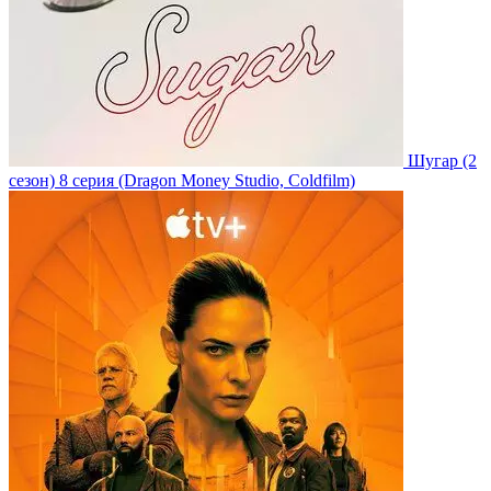
Шугар
(2
сезон)
8 серия
(Dragon Money Studio, Coldfilm)