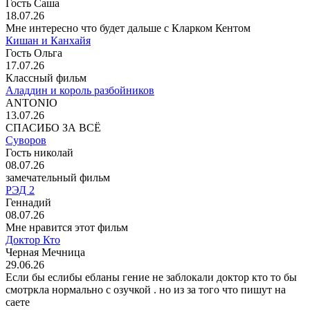
Гость Саша
18.07.26
Мне интересно что будет дальше с Кларком Кентом
Кишан и Канхайя
Гость Ольга
17.07.26
Классный фильм
Аладдин и король разбойников
ANTONIO
13.07.26
СПАСИБО ЗА ВСЁ
Суворов
Гость николай
08.07.26
замечательный фильм
РЭД 2
Геннадий
08.07.26
Мне нравится этот фильм
Доктор Кто
Черная Мечница
29.06.26
Если бы еслибы ебланы гение не заблокали доктор кто то бы
смотркла нормально с озучкой . но из за того что пишут на
саете