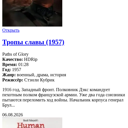
Открыть
Тропы славы (1957)
Paths of Glory
Качество:
HDRip
Время:
01:28
Год:
1957
Жанр:
военный, драма, история
Режиссёр:
Стэнли Кубрик
1916 год, Западный фронт. Полковник Дэкс командует
пехотным полком французской армии. Уже два года союзники
пытаются переломить ход войны. Начальник корпуса генерал
Брул...
06.08.2026