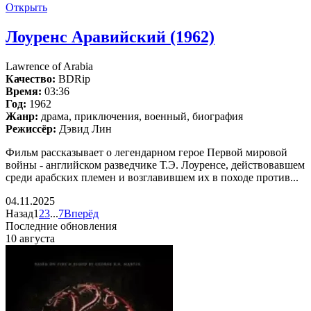
Открыть
Лоуренс Аравийский (1962)
Lawrence of Arabia
Качество:
BDRip
Время:
03:36
Год:
1962
Жанр:
драма, приключения, военный, биография
Режиссёр:
Дэвид Лин
Фильм рассказывает о легендарном герое Первой мировой
войны - английском разведчике Т.Э. Лоуренсе, действовавшем
среди арабских племен и возглавившем их в походе против...
04.11.2025
Назад
1
2
3
...
7
Вперёд
Последние обновления
10 августа