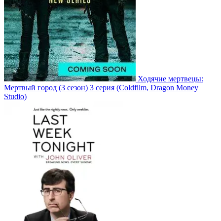
Ходячие мертвецы:
Мертвый город
(3 сезон)
3 серия
(Coldfilm, Dragon Money
Studio)