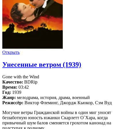
Открыть
Унесенные ветром (1939)
Gone with the Wind
Качество:
BDRip
Время:
03:42
Год:
1939
Жанр:
мелодрама, история, драма, военный
Режиссёр:
Виктор Флеминг, Джордж Кьюкор, Сэм Вуд
Могучие ветры Гражданской войны в один миг уносят
беззаботную юность южанки Скарлетт О`Хара, когда
привычный шум балов сменяется грохотом канонад на
подступах к родному...