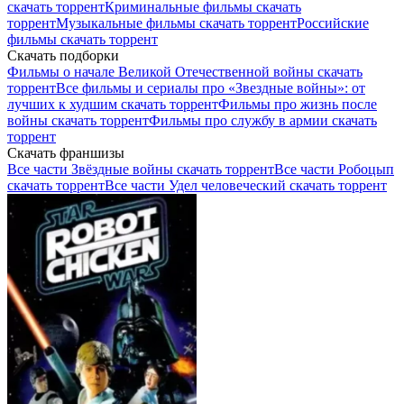
скачать торрент
Криминальные фильмы скачать
торрент
Музыкальные фильмы скачать торрент
Российские
фильмы скачать торрент
Скачать подборки
Фильмы о начале Великой Отечественной войны скачать
торрент
Все фильмы и сериалы про «Звездные войны»: от
лучших к худшим скачать торрент
Фильмы про жизнь после
войны скачать торрент
Фильмы про службу в армии скачать
торрент
Скачать франшизы
Все части Звёздные войны скачать торрент
Все части Робоцып
скачать торрент
Все части Удел человеческий скачать торрент