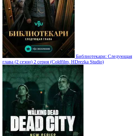
Библиотекари: Следующая
глава
(2 сезон)
2 серия
(Coldfilm, HDrezka Studio)