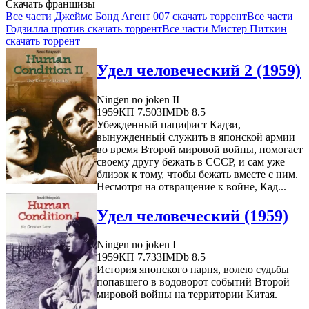
Скачать франшизы
Все части Джеймс Бонд Агент 007 скачать торрент
Все части
Годзилла против скачать торрент
Все части Мистер Питкин
скачать торрент
Удел человеческий 2 (1959)
Ningen no joken II
1959
КП 7.503
IMDb 8.5
Убежденный пацифист Кадзи,
вынужденный служить в японской армии
во время Второй мировой войны, помогает
своему другу бежать в СССР, и сам уже
близок к тому, чтобы бежать вместе с ним.
Несмотря на отвращение к войне, Кад...
Удел человеческий (1959)
Ningen no joken I
1959
КП 7.733
IMDb 8.5
История японского парня, волею судьбы
попавшего в водоворот событий Второй
мировой войны на территории Китая.