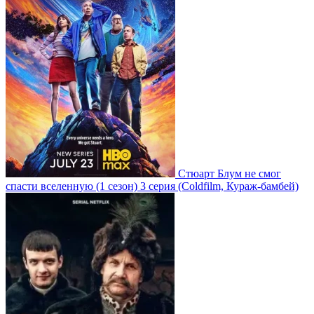
Стюарт Блум не смог
спасти вселенную
(1 сезон)
3 серия
(Coldfilm, Кураж-бамбей)