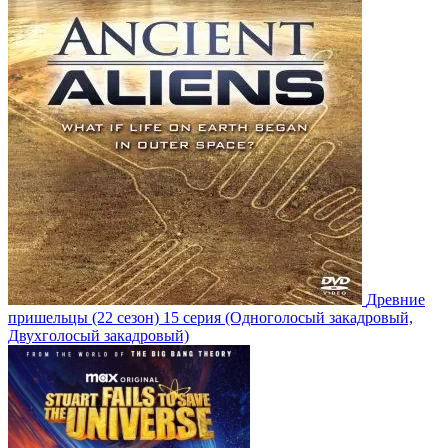
Древние
пришельцы
(22 сезон)
15 серия
(Одноголосый закадровый,
Двухголосый закадровый)