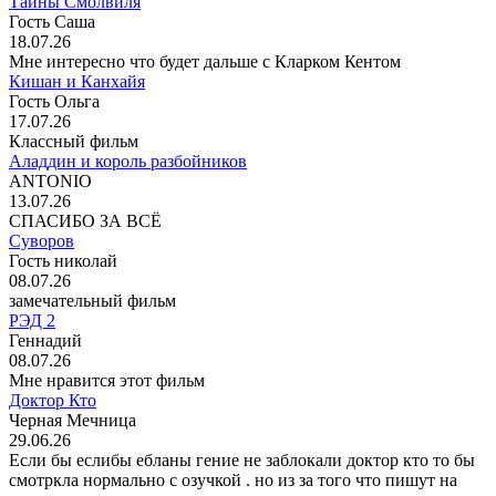
Тайны Смолвиля
Гость Саша
18.07.26
Мне интересно что будет дальше с Кларком Кентом
Кишан и Канхайя
Гость Ольга
17.07.26
Классный фильм
Аладдин и король разбойников
ANTONIO
13.07.26
СПАСИБО ЗА ВСЁ
Суворов
Гость николай
08.07.26
замечательный фильм
РЭД 2
Геннадий
08.07.26
Мне нравится этот фильм
Доктор Кто
Черная Мечница
29.06.26
Если бы еслибы ебланы гение не заблокали доктор кто то бы
смотркла нормально с озучкой . но из за того что пишут на