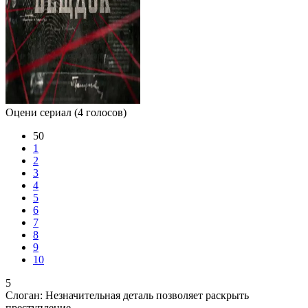
Оцени сериал
(4 голосов)
50
1
2
3
4
5
6
7
8
9
10
5
Слоган:
Незначительная деталь позволяет раскрыть
преступление