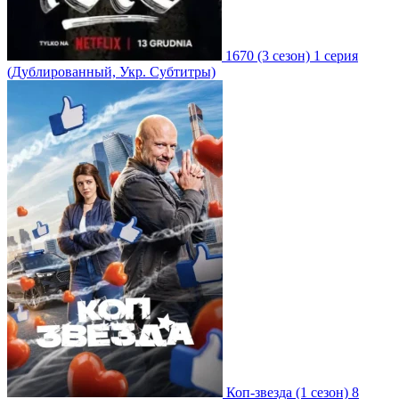
1670
(3 сезон)
1 серия
(Дублированный, Укр. Субтитры)
Коп-звезда
(1 сезон)
8