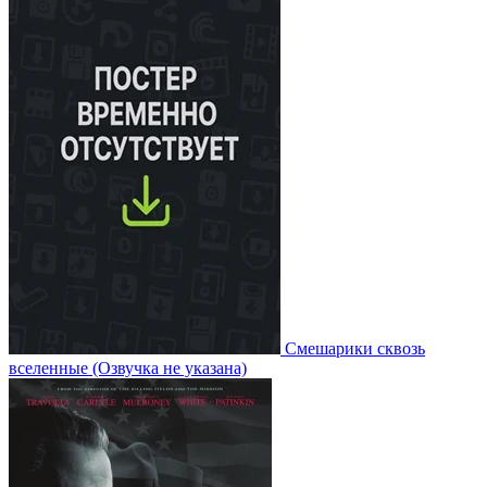
Смешарики сквозь
вселенные
(Озвучка не указана)