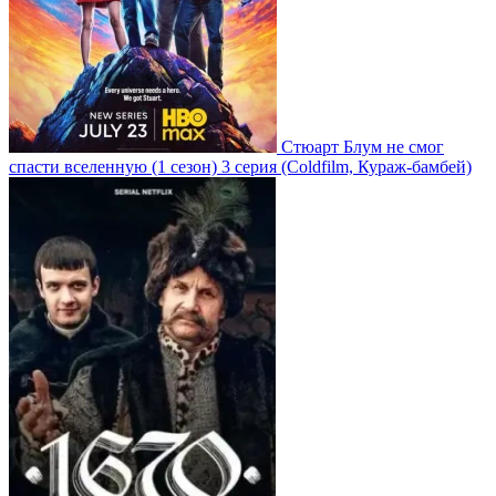
Стюарт Блум не смог
спасти вселенную
(1 сезон)
3 серия
(Coldfilm, Кураж-бамбей)