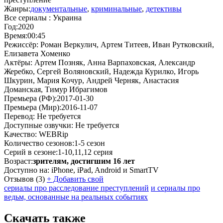
Жанры:
документальные
,
криминальные
,
детективы
Все сериалы :
Украина
Год:
2020
Время:
00:45
Режиссёр:
Роман Веркулич, Артем Титеев, Иван Рутковский,
Елизавета Хоменко
Актёры:
Артем Позняк, Анна Варпаховская, Александр
Жеребко, Сергей Воляновский, Надежда Курилко, Игорь
Шкурин, Мария Кочур, Андрей Черняк, Анастасия
Доманская, Тимур Ибрагимов
Премьера (РФ):
2017-01-30
Премьера (Мир):
2016-11-07
Перевод:
Не требуется
Доступные озвучки:
Не требуется
Качество:
WEBRip
Количество сезонов:
1-5 сезон
Серий в сезоне:
1-10,11,12 серия
Возраст:
зрителям, достигшим 16 лет
Доступно на:
iPhone, iPad, Android и SmartTV
Отзывов
(3)
+
Добавить свой
сериалы про расследование преступлений
и сериалы про
ведьм, основанные на реальных событиях
Скачать также