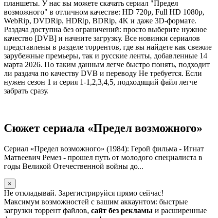
планшеты. У нас вы можете скачать сериал "Предел
возможного" в отличном качестве: HD 720p, Full HD 1080p,
WebRip, DVDRip, HDRip, BDRip, 4K и даже 3D-формате.
Раздача доступна без ограничений: просто выберите нужное
качество [DVB] и начните загрузку. Все новинки сериалов
представлены в разделе торрентов, где вы найдете как свежие
зарубежные премьеры, так и русские ленты, добавленные 14
марта 2026. По таким данным легче быстро понять, подходит
ли раздача по качеству DVB и переводу Не требуется. Если
нужен сезон 1 и серия 1-1,2,3,4,5, подходящий файл легче
забрать сразу.
Сюжет сериала «Предел возможного»
Сериал «Предел возможного» (1984): Герой фильма - Игнат
Матвеевич Ремез - прошел путь от молодого специалиста в
годы Великой Отечественной войны до...
×
Не откладывай. Зарегистрируйся прямо сейчас!
Максимум возможностей с вашим аккаунтом: быстрые
загрузки торрент файлов,
сайт без рекламы
и расширенные