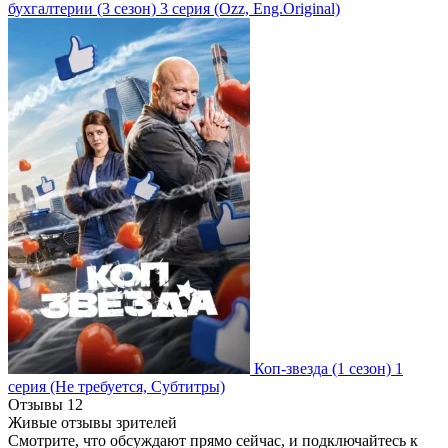
бухгалтерии
(3 сезон)
3 серия
(Ozz, Eng.Original)
Коп-звезда
(1 сезон)
1
серия
(Не требуется, Субтитры)
Отзывы
12
Живые отзывы зрителей
Смотрите, что обсуждают прямо сейчас, и подключайтесь к