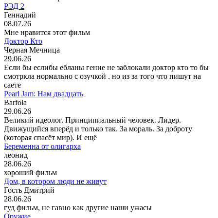
РЭД 2
Геннадий
08.07.26
Мне нравится этот фильм
Доктор Кто
Черная Мечница
29.06.26
Если бы еслибы ебланы гение не заблокали доктор кто то бы
смотркла нормально с озучкой . но из за того что пишут на
саете
Pearl Jam: Нам двадцать
Barfola
29.06.26
Великий идеолог. Принципиальный человек. Лидер.
Движущийся вперёд и только так. За мораль. За доброту
(которая спасёт мир). И ещё
Беременна от олигарха
леонид
28.06.26
хороший фильм
Дом, в котором люди не живут
Гость Дмитрий
28.06.26
гуд фильм, не гавно как другие наши ужасы
Оружие