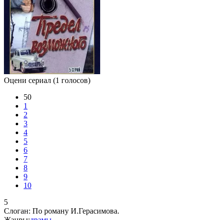
Оцени сериал
(1 голосов)
50
1
2
3
4
5
6
7
8
9
10
5
Слоган:
По роману И.Герасимова.
Жанры:
драмы