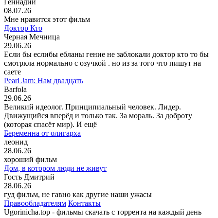
Геннадий
08.07.26
Мне нравится этот фильм
Доктор Кто
Черная Мечница
29.06.26
Если бы еслибы ебланы гение не заблокали доктор кто то бы
смотркла нормально с озучкой . но из за того что пишут на
саете
Pearl Jam: Нам двадцать
Barfola
29.06.26
Великий идеолог. Принципиальный человек. Лидер.
Движущийся вперёд и только так. За мораль. За доброту
(которая спасёт мир). И ещё
Беременна от олигарха
леонид
28.06.26
хороший фильм
Дом, в котором люди не живут
Гость Дмитрий
28.06.26
гуд фильм, не гавно как другие наши ужасы
Правообладателям
Контакты
Ugorinicha.top - фильмы скачать с торрента на каждый день