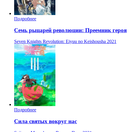
Подробнее
Семь рыцарей революции: Преемник героя
Seven Knights Revolution: Eiyuu no Keishousha
2021
Подробнее
Сила святых вокруг нас