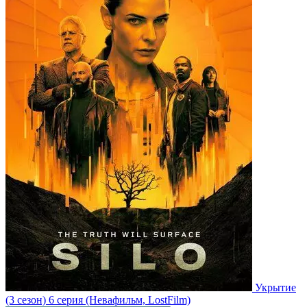
Укрытие
(3 сезон)
6 серия
(Невафильм, LostFilm)