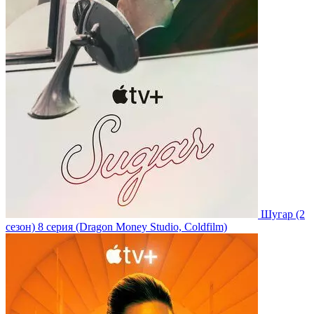
Шугар
(2
сезон)
8 серия
(Dragon Money Studio, Coldfilm)