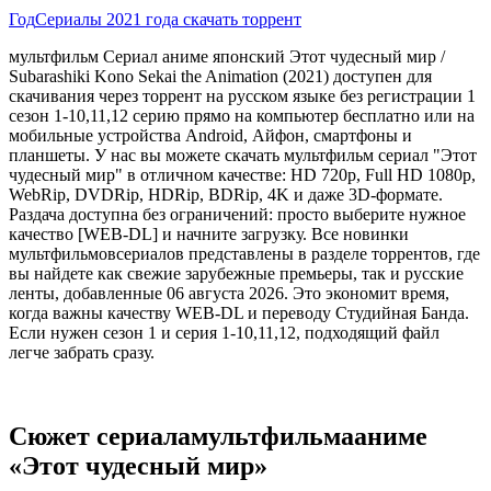
Год
Сериалы 2021 года скачать торрент
мультфильм Сериал аниме японский Этот чудесный мир /
Subarashiki Kono Sekai the Animation (2021) доступен для
скачивания через торрент на русском языке без регистрации 1
сезон 1-10,11,12 серию прямо на компьютер бесплатно или на
мобильные устройства Android, Айфон, смартфоны и
планшеты. У нас вы можете скачать мультфильм сериал "Этот
чудесный мир" в отличном качестве: HD 720p, Full HD 1080p,
WebRip, DVDRip, HDRip, BDRip, 4K и даже 3D-формате.
Раздача доступна без ограничений: просто выберите нужное
качество [WEB-DL] и начните загрузку. Все новинки
мультфильмовсериалов представлены в разделе торрентов, где
вы найдете как свежие зарубежные премьеры, так и русские
ленты, добавленные 06 августа 2026. Это экономит время,
когда важны качеству WEB-DL и переводу Студийная Банда.
Если нужен сезон 1 и серия 1-10,11,12, подходящий файл
легче забрать сразу.
Сюжет сериаламультфильмааниме
«Этот чудесный мир»