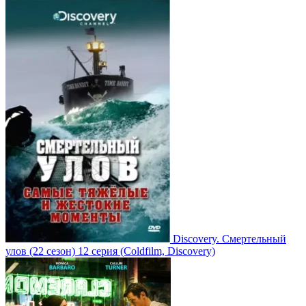
Discovery. Смертельный
улов
(22 сезон)
12 серия
(Coldfilm, Discovery)