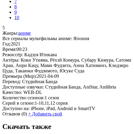
7
8
9
10
5
Жанры:
аниме
Все сериалы мультфильмы аниме:
Япония
Год:
2021
Время:
00:23
Режиссёр:
Кадзуя Итикава
Актёры:
Коки Утияма, Рёхэй Кимура, Субару Кимура, Сатоми
Араи, Анри Кацу, Мами Фудзита, Анна Хатиминэ, Кэндзиро
Цуда, Такаюки Фудзимото, Юсуке Суда
Премьера (Мир):
2021-04-09
Перевод:
Студийная Банда
Доступные озвучки:
Студийная Банда, AniStar, Anilibria
Качество:
WEB-DL
Количество сезонов:
1 сезон
Серий в сезоне:
1-10,11,12 серия
Доступно на:
iPhone, iPad, Android и SmartTV
Отзывов
(0)
+
Добавить свой
Скачать также