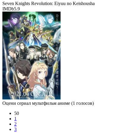
Seven Knights Revolution: Eiyuu no Keishousha
IMDb
5.9
Оцени сериал мультфильм аниме
(1 голосов)
50
1
2
3