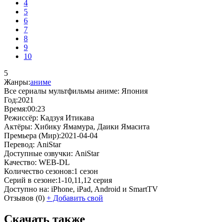
4
5
6
7
8
9
10
5
Жанры:
аниме
Все сериалы мультфильмы аниме:
Япония
Год:
2021
Время:
00:23
Режиссёр:
Кадзуя Итикава
Актёры:
Хибику Ямамура, Даики Ямасита
Премьера (Мир):
2021-04-04
Перевод:
AniStar
Доступные озвучки:
AniStar
Качество:
WEB-DL
Количество сезонов:
1 сезон
Серий в сезоне:
1-10,11,12 серия
Доступно на:
iPhone, iPad, Android и SmartTV
Отзывов
(0)
+
Добавить свой
Скачать также