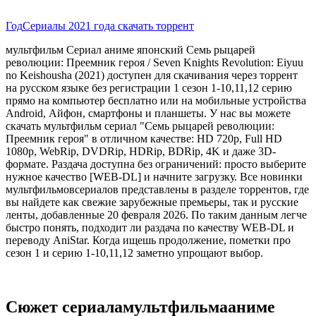
Год
Сериалы 2021 года скачать торрент
мультфильм Сериал аниме японский Семь рыцарей
революции: Преемник героя / Seven Knights Revolution: Eiyuu
no Keishousha (2021) доступен для скачивания через торрент
на русском языке без регистрации 1 сезон 1-10,11,12 серию
прямо на компьютер бесплатно или на мобильные устройства
Android, Айфон, смартфоны и планшеты. У нас вы можете
скачать мультфильм сериал "Семь рыцарей революции:
Преемник героя" в отличном качестве: HD 720p, Full HD
1080p, WebRip, DVDRip, HDRip, BDRip, 4K и даже 3D-
формате. Раздача доступна без ограничений: просто выберите
нужное качество [WEB-DL] и начните загрузку. Все новинки
мультфильмовсериалов представлены в разделе торрентов, где
вы найдете как свежие зарубежные премьеры, так и русские
ленты, добавленные 20 февраля 2026. По таким данным легче
быстро понять, подходит ли раздача по качеству WEB-DL и
переводу AniStar. Когда ищешь продолжение, пометки про
сезон 1 и серию 1-10,11,12 заметно упрощают выбор.
Сюжет сериаламультфильмааниме