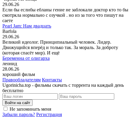
29.06.26
Если бы еслибы ебланы гение не заблокали доктор кто то бы
смотркла нормально с озучкой . но из за того что пишут на
саете
Pearl Jam: Нам двадцать
Barfola
29.06.26
Великий идеолог. Принципиальный человек. Лидер.
Движущийся вперёд и только так. За мораль. За доброту
(которая спасёт мир). И ещё
Беременна от олигарха
леонид
28.06.26
хороший фильм
Правообладателям
Контакты
Ugorinicha.top - фильмы скачать с торрента на каждый день
бесплатно
Войти на сайт
Не запоминать меня
Забыли пароль?
Регистрация