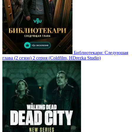
Библиотекари: Следующая
глава
(2 сезон)
2 серия
(Coldfilm, HDrezka Studio)