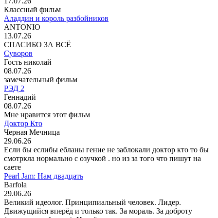
17.07.26
Классный фильм
Аладдин и король разбойников
ANTONIO
13.07.26
СПАСИБО ЗА ВСЁ
Суворов
Гость николай
08.07.26
замечательный фильм
РЭД 2
Геннадий
08.07.26
Мне нравится этот фильм
Доктор Кто
Черная Мечница
29.06.26
Если бы еслибы ебланы гение не заблокали доктор кто то бы
смотркла нормально с озучкой . но из за того что пишут на
саете
Pearl Jam: Нам двадцать
Barfola
29.06.26
Великий идеолог. Принципиальный человек. Лидер.
Движущийся вперёд и только так. За мораль. За доброту