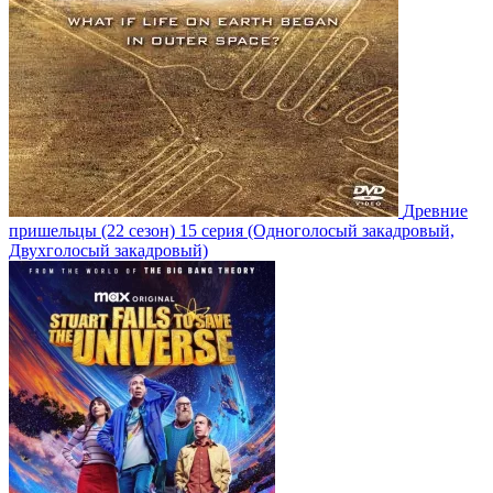
Древние
пришельцы
(22 сезон)
15 серия
(Одноголосый закадровый,
Двухголосый закадровый)