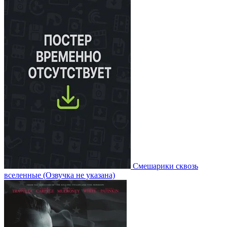
Смешарики сквозь
вселенные
(Озвучка не указана)