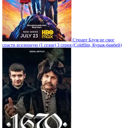
Стюарт Блум не смог
спасти вселенную
(1 сезон)
3 серия
(Coldfilm, Кураж-бамбей)