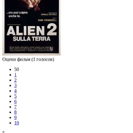
Оцени фильм
(1 голосов)
50
1
2
3
4
5
6
7
8
9
10
5