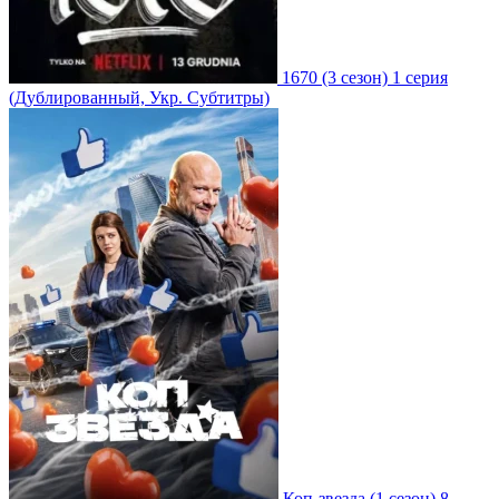
1670
(3 сезон)
1 серия
(Дублированный, Укр. Субтитры)
Коп-звезда
(1 сезон)
8