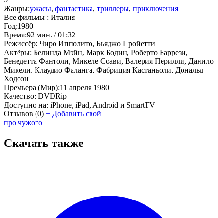
Жанры:
ужасы
,
фантастика
,
триллеры
,
приключения
Все фильмы :
Италия
Год:
1980
Время:
92 мин. / 01:32
Режиссёр:
Чиро Ипполито, Бьяджо Пройетти
Актёры:
Белинда Мэйн, Марк Бодин, Роберто Баррези,
Бенедетта Фантоли, Микеле Соави, Валерия Перилли, Данило
Микели, Клаудио Фаланга, Фабриция Кастаньоли, Дональд
Ходсон
Премьера (Мир):
11 апреля 1980
Качество:
DVDRip
Доступно на:
iPhone, iPad, Android и SmartTV
Отзывов
(0)
+
Добавить свой
про чужого
Скачать также