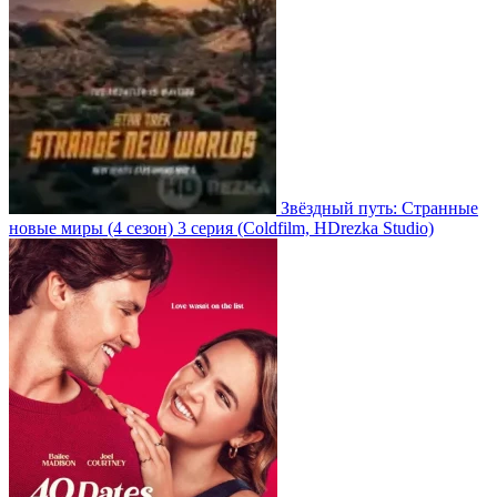
Звёздный путь: Странные
новые миры
(4 сезон)
3 серия
(Coldfilm, HDrezka Studio)