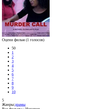
Оцени фильм
(1 голосов)
50
1
2
3
4
5
6
7
8
9
10
5
Жанры:
драмы
Все фильмы :
Нигерия