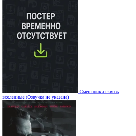
Смешарики сквозь
вселенные
(Озвучка не указана)