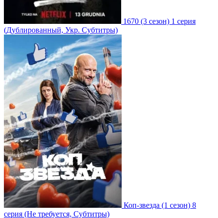
1670
(3 сезон)
1 серия
(Дублированный, Укр. Субтитры)
Коп-звезда
(1 сезон)
8
серия
(Не требуется, Субтитры)