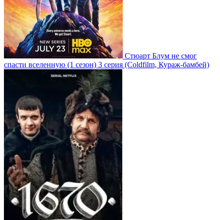
Стюарт Блум не смог
спасти вселенную
(1 сезон)
3 серия
(Coldfilm, Кураж-бамбей)