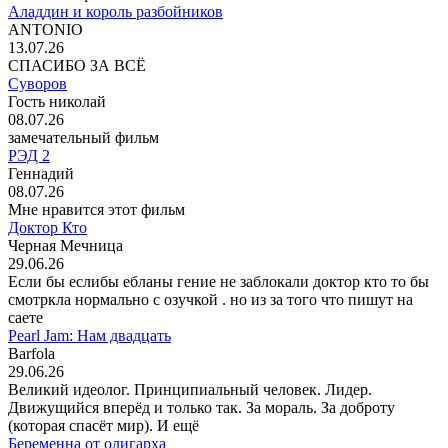
Аладдин и король разбойников
ANTONIO
13.07.26
СПАСИБО ЗА ВСЁ
Суворов
Гость николай
08.07.26
замечательный фильм
РЭД 2
Геннадий
08.07.26
Мне нравится этот фильм
Доктор Кто
Черная Мечница
29.06.26
Если бы еслибы ебланы гение не заблокали доктор кто то бы
смотркла нормально с озучкой . но из за того что пишут на
саете
Pearl Jam: Нам двадцать
Barfola
29.06.26
Великий идеолог. Принципиальный человек. Лидер.
Движущийся вперёд и только так. За мораль. За доброту
(которая спасёт мир). И ещё
Беременна от олигарха