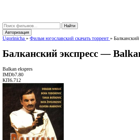
gorinicha
μ
Найти
Авторизация
Ugorinicha
»
Фильм югославский скачать торрент
»
Балканский 
Балканский экспресс —
Balka
Balkan ekspres
IMDb
7.80
КП
6.712