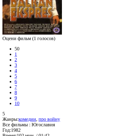
Оцени фильм
(1 голосов)
50
1
2
3
4
5
6
7
8
9
10
5
Жанры:
комедии
,
про войну
Все фильмы :
Югославия
Год:
1982
Время:
102 мин. / 01:42