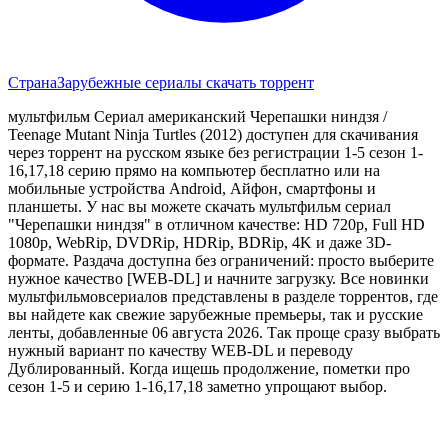
Страна
Зарубежные сериалы скачать торрент
мультфильм Сериал американский Черепашки ниндзя /
Teenage Mutant Ninja Turtles (2012) доступен для скачивания
через торрент на русском языке без регистрации 1-5 сезон 1-
16,17,18 серию прямо на компьютер бесплатно или на
мобильные устройства Android, Айфон, смартфоны и
планшеты. У нас вы можете скачать мультфильм сериал
"Черепашки ниндзя" в отличном качестве: HD 720p, Full HD
1080p, WebRip, DVDRip, HDRip, BDRip, 4K и даже 3D-
формате. Раздача доступна без ограничений: просто выберите
нужное качество [WEB-DL] и начните загрузку. Все новинки
мультфильмовсериалов представлены в разделе торрентов, где
вы найдете как свежие зарубежные премьеры, так и русские
ленты, добавленные 06 августа 2026. Так проще сразу выбрать
нужный вариант по качеству WEB-DL и переводу
Дублированный. Когда ищешь продолжение, пометки про
сезон 1-5 и серию 1-16,17,18 заметно упрощают выбор.