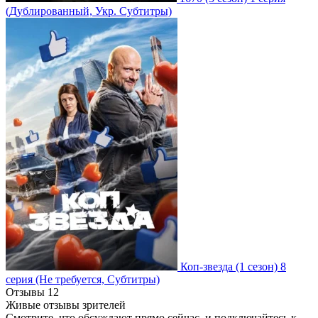
(Дублированный, Укр. Субтитры)
Коп-звезда
(1 сезон)
8
серия
(Не требуется, Субтитры)
Отзывы
12
Живые отзывы зрителей
Смотрите, что обсуждают прямо сейчас, и подключайтесь к