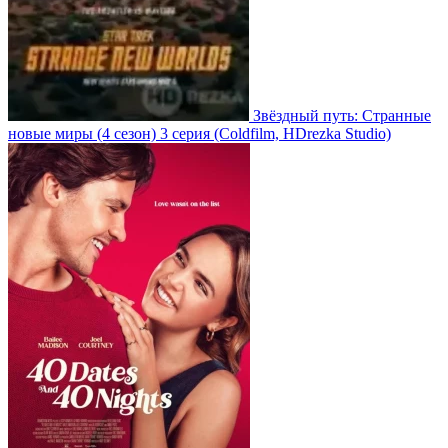
Звёздный путь: Странные
новые миры
(4 сезон)
3 серия
(Coldfilm, HDrezka Studio)