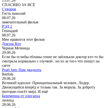
13.07.26
СПАСИБО ЗА ВСЁ
Суворов
Гость николай
08.07.26
замечательный фильм
РЭД 2
Геннадий
08.07.26
Мне нравится этот фильм
Доктор Кто
Черная Мечница
29.06.26
Если бы еслибы ебланы гение не заблокали доктор кто то бы
смотркла нормально с озучкой . но из за того что пишут на
саете
Pearl Jam: Нам двадцать
Barfola
29.06.26
Великий идеолог. Принципиальный человек. Лидер.
Движущийся вперёд и только так. За мораль. За доброту
(которая спасёт мир). И ещё
Беременна от олигарха
леонид
28.06.26