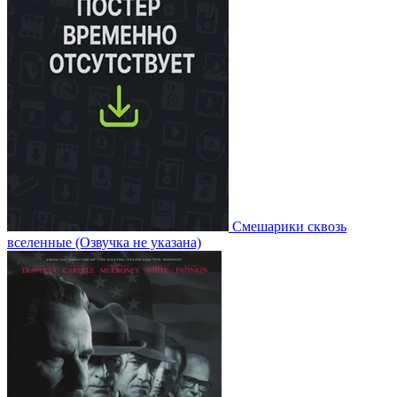
Смешарики сквозь
вселенные
(Озвучка не указана)