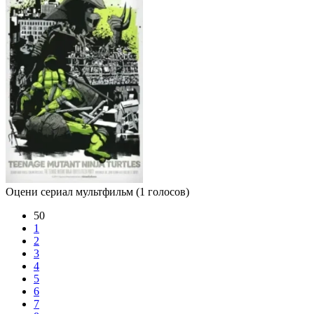
Оцени сериал мультфильм
(1 голосов)
50
1
2
3
4
5
6
7