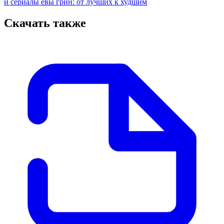
и сериалы евы грин: от лучших к худшим
Скачать также