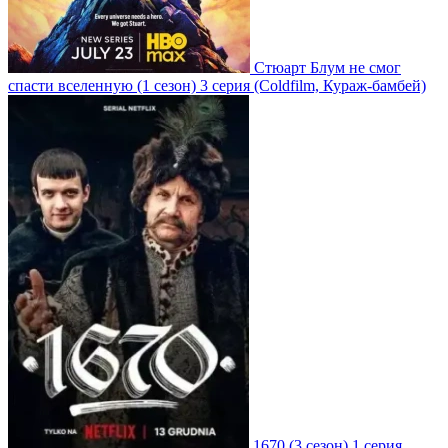
Стюарт Блум не смог
спасти вселенную
(1 сезон)
3 серия
(Coldfilm, Кураж-бамбей)
1670
(3 сезон)
1 серия