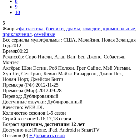
8
9
10
5
Жанры:
фантастика
,
боевики
,
драмы
,
комедии
,
криминальные
,
приключения
,
семейные
Все сериалы мультфильмы :
США, Малайзия, Новая Зеландия
Год:
2012
Время:
00:22
Режиссёр:
Сиро Ниели, Алан Ван, Бен Джонс, Себастьян
Монтес
Актёры:
Шон Эстин, Роб Полсен, Грег Сайпс, Мэй Уитман,
Хун Ли, Сет Грин, Кевин Майкл Ричардсон, Джош Пек,
Нолан Норт, Джейсон Биггз
Премьера (РФ):
2012-11-25
Премьера (Мир):
2012-09-28
Перевод:
Дублированный
Доступные озвучки:
Дублированный
Качество:
WEB-DL
Количество сезонов:
1-5 сезон
Серий в сезоне:
1-16,17,18 серия
Возраст:
зрителям, достигшим 12 лет
Доступно на:
iPhone, iPad, Android и SmartTV
Отзывов
(0)
+
Добавить свой