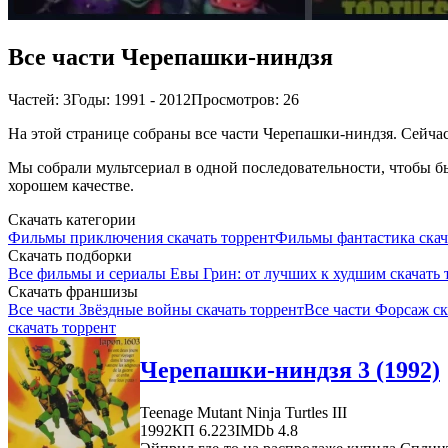
Все части Черепашки-ниндзя
Частей: 3
Годы: 1991 - 2012
Просмотров: 26
На этой странице собраны все части Черепашки-ниндзя. Сейчас 
Мы собрали мультсериал в одной последовательности, чтобы бы
хорошем качестве.
Скачать категории
Фильмы приключения скачать торрент
Фильмы фантастика скач
Скачать подборки
Все фильмы и сериалы Евы Грин: от лучших к худшим скачать 
Скачать франшизы
Все части Звёздные войны скачать торрент
Все части Форсаж ск
скачать торрент
Черепашки-ниндзя 3 (1992)
Teenage Mutant Ninja Turtles III
1992
КП 6.223
IMDb 4.8