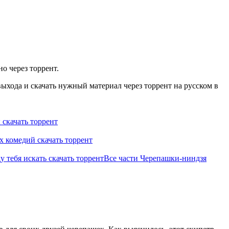
о через торрент.
ыхода и скачать нужный материал через торрент на русском в
скачать торрент
х комедий скачать торрент
у тебя искать скачать торрент
Все части Черепашки-ниндзя