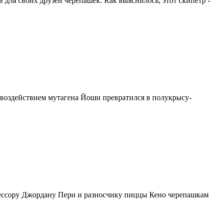
для своих друзей черепашек. Как выяснилось, этот скипетр -
воздействием мутагена Йоши превратился в полукрысу-
фессору Джордану Пери и разносчику пиццы Кено черепашкам