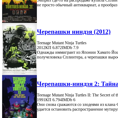
Эйприл где-то на распродаже купила Сплинт
не просто обычный антиквариат, а прообраз
Черепашки ниндзя (2012)
Teenage Mutant Ninja Turtles
2012
КП 6.872
IMDb 7.9
Однажды иммигрант из Японии Хамато Йоши
получеловека Сплинтера, а черепашки вырос
Черепашки-ниндзя 2: Тайна 
Teenage Mutant Ninja Turtles II: The Secret of 
1991
КП 6.794
IMDb 6
Они снова сражаются со злодеями из клана
удается остановить распространение мутиру