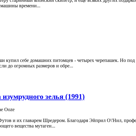
еру старинный японский скипетр, и ещё всяких других подарков 
 машины времени...
 купил себе домашних питомцев - четырех черепашек. Но под 
ли до огромных размеров и обре...
изумрудного зелья (1991)
the Ooze
 Футов и их главарем Шредером. Благодаря Эйприл О\'Нил, про
ющего вещества мутаген...