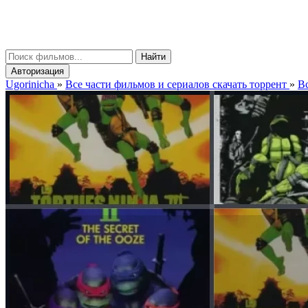
gorinicha
μ
Найти
Авторизация
Ugorinicha
»
Все части фильмов и сериалов скачать торрент
»
Вс