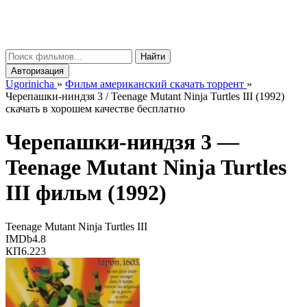
gorinicha
μ
Найти
Авторизация
Ugorinicha
»
Фильм американский скачать торрент
»
Черепашки-ниндзя 3 / Teenage Mutant Ninja Turtles III (1992)
скачать в хорошем качестве бесплатно
Черепашки-ниндзя 3 —
Teenage Mutant Ninja Turtles
III
фильм (1992)
Teenage Mutant Ninja Turtles III
IMDb
4.8
КП
6.223