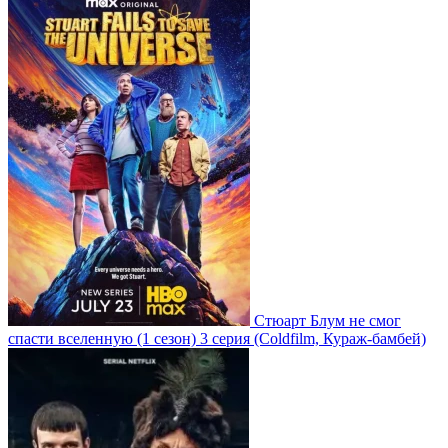
Стюарт Блум не смог
спасти вселенную
(1 сезон)
3 серия
(Coldfilm, Кураж-бамбей)