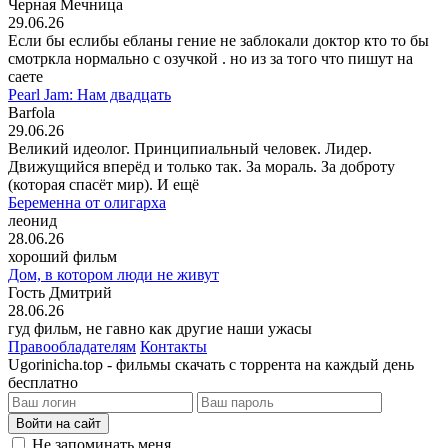
Черная Мечница
29.06.26
Если бы еслибы ебланы гение не заблокали доктор кто то бы
смотркла нормально с озучкой . но из за того что пишут на
саете
Pearl Jam: Нам двадцать
Barfola
29.06.26
Великий идеолог. Принципиальный человек. Лидер.
Движущийся вперёд и только так. За мораль. За доброту
(которая спасёт мир). И ещё
Беременна от олигарха
леонид
28.06.26
хороший фильм
Дом, в котором люди не живут
Гость Дмитрий
28.06.26
гуд фильм, не гавно как другие наши ужасы
Правообладателям
Контакты
Ugorinicha.top - фильмы скачать с торрента на каждый день
бесплатно
Войти на сайт
Не запоминать меня