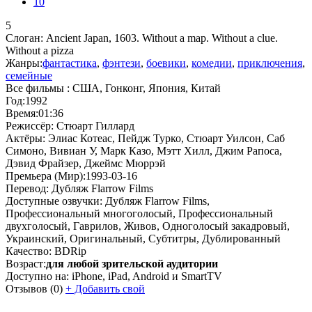
10
5
Слоган:
Ancient Japan, 1603. Without a map. Without a clue.
Without a pizza
Жанры:
фантастика
,
фэнтези
,
боевики
,
комедии
,
приключения
,
семейные
Все фильмы :
США, Гонконг, Япония, Китай
Год:
1992
Время:
01:36
Режиссёр:
Стюарт Гиллард
Актёры:
Элиас Котеас, Пейдж Турко, Стюарт Уилсон, Саб
Симоно, Вивиан У, Марк Казо, Мэтт Хилл, Джим Рапоса,
Дэвид Фрайзер, Джеймс Мюррэй
Премьера (Мир):
1993-03-16
Перевод:
Дубляж Flarrow Films
Доступные озвучки:
Дубляж Flarrow Films,
Профессиональный многоголосый, Профессиональный
двухголосый, Гаврилов, Живов, Одноголосый закадровый,
Украинский, Оригинальный, Субтитры, Дублированный
Качество:
BDRip
Возраст:
для любой зрительской аудитории
Доступно на:
iPhone, iPad, Android и SmartTV
Отзывов
(0)
+
Добавить свой