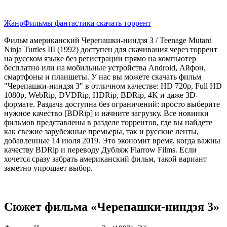
Жанр
Фильмы фантастика скачать торрент
Фильм американский Черепашки-ниндзя 3 / Teenage Mutant
Ninja Turtles III (1992) доступен для скачивания через торрент
на русском языке без регистрации прямо на компьютер
бесплатно или на мобильные устройства Android, Айфон,
смартфоны и планшеты. У нас вы можете скачать фильм
"Черепашки-ниндзя 3" в отличном качестве: HD 720p, Full HD
1080p, WebRip, DVDRip, HDRip, BDRip, 4K и даже 3D-
формате. Раздача доступна без ограничений: просто выберите
нужное качество [BDRip] и начните загрузку. Все новинки
фильмов представлены в разделе торрентов, где вы найдете
как свежие зарубежные премьеры, так и русские ленты,
добавленные 14 июля 2019. Это экономит время, когда важны
качеству BDRip и переводу Дубляж Flarrow Films. Если
хочется сразу забрать американский фильм, такой вариант
заметно упрощает выбор.
Сюжет фильма «Черепашки-ниндзя 3»