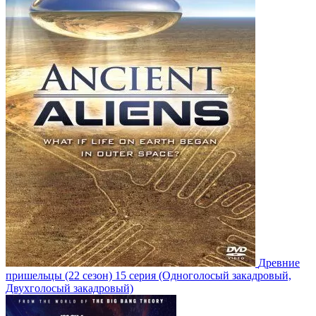
Древние
пришельцы
(22 сезон)
15 серия
(Одноголосый закадровый,
Двухголосый закадровый)