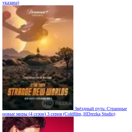
указана)
Звёздный путь: Странные
новые миры
(4 сезон)
3 серия
(Coldfilm, HDrezka Studio)