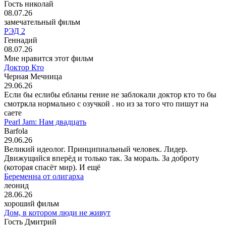
Гость николай
08.07.26
замечательный фильм
РЭД 2
Геннадий
08.07.26
Мне нравится этот фильм
Доктор Кто
Черная Мечница
29.06.26
Если бы еслибы ебланы гение не заблокали доктор кто то бы
смотркла нормально с озучкой . но из за того что пишут на
саете
Pearl Jam: Нам двадцать
Barfola
29.06.26
Великий идеолог. Принципиальный человек. Лидер.
Движущийся вперёд и только так. За мораль. За доброту
(которая спасёт мир). И ещё
Беременна от олигарха
леонид
28.06.26
хороший фильм
Дом, в котором люди не живут
Гость Дмитрий