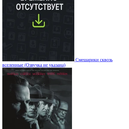
Смешарики сквозь
вселенные
(Озвучка не указана)