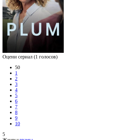
Оцени сериал
(1 голосов)
50
1
2
3
4
5
6
7
8
9
10
5
Жанры:
драмы