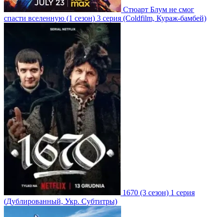
Стюарт Блум не смог
спасти вселенную
(1 сезон)
3 серия
(Coldfilm, Кураж-бамбей)
1670
(3 сезон)
1 серия
(Дублированный, Укр. Субтитры)