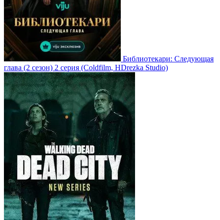
Библиотекари: Следующая
глава
(2 сезон)
2 серия
(Coldfilm, HDrezka Studio)