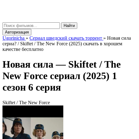
gorinicha
μ
Найти
Авторизация
Ugorinicha
»
Сериал шведский скачать торрент
»
Новая сила
сериа? / Skiftet / The New Force (2025) скачать в хорошем
качестве бесплатно
Новая сила —
Skiftet / The
New Force
сериал (2025) 1
сезон 6 серия
Skiftet / The New Force