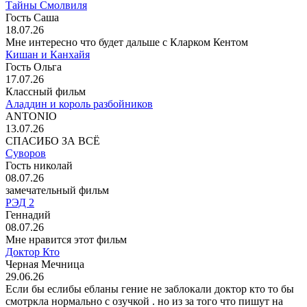
Тайны Смолвиля
Гость Саша
18.07.26
Мне интересно что будет дальше с Кларком Кентом
Кишан и Канхайя
Гость Ольга
17.07.26
Классный фильм
Аладдин и король разбойников
ANTONIO
13.07.26
СПАСИБО ЗА ВСЁ
Суворов
Гость николай
08.07.26
замечательный фильм
РЭД 2
Геннадий
08.07.26
Мне нравится этот фильм
Доктор Кто
Черная Мечница
29.06.26
Если бы еслибы ебланы гение не заблокали доктор кто то бы
смотркла нормально с озучкой . но из за того что пишут на