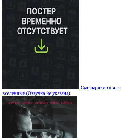
Смешарики сквозь
вселенные
(Озвучка не указана)