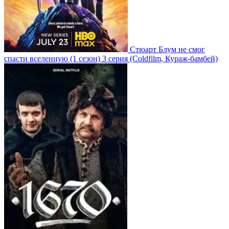
Стюарт Блум не смог
спасти вселенную
(1 сезон)
3 серия
(Coldfilm, Кураж-бамбей)