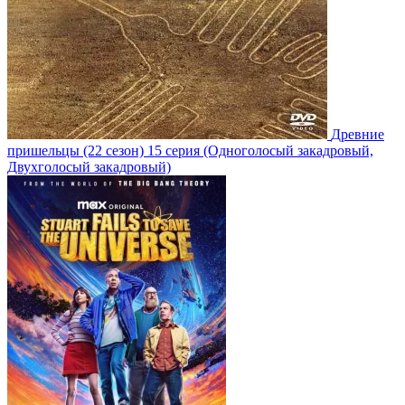
Древние
пришельцы
(22 сезон)
15 серия
(Одноголосый закадровый,
Двухголосый закадровый)