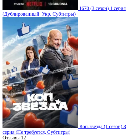
1670
(3 сезон)
1 серия
(Дублированный, Укр. Субтитры)
Коп-звезда
(1 сезон)
8
серия
(Не требуется, Субтитры)
Отзывы
12