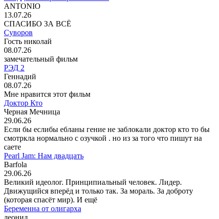
ANTONIO
13.07.26
СПАСИБО ЗА ВСЁ
Суворов
Гость николай
08.07.26
замечательный фильм
РЭД 2
Геннадий
08.07.26
Мне нравится этот фильм
Доктор Кто
Черная Мечница
29.06.26
Если бы еслибы ебланы гение не заблокали доктор кто то бы
смотркла нормально с озучкой . но из за того что пишут на
саете
Pearl Jam: Нам двадцать
Barfola
29.06.26
Великий идеолог. Принципиальный человек. Лидер.
Движущийся вперёд и только так. За мораль. За доброту
(которая спасёт мир). И ещё
Беременна от олигарха
леонид