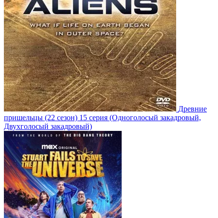
Древние
пришельцы
(22 сезон)
15 серия
(Одноголосый закадровый,
Двухголосый закадровый)