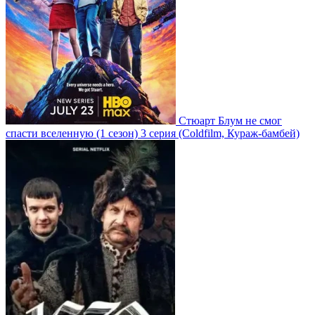
Стюарт Блум не смог
спасти вселенную
(1 сезон)
3 серия
(Coldfilm, Кураж-бамбей)