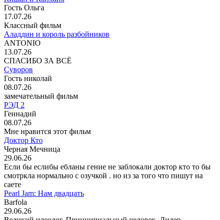
Гость Ольга
17.07.26
Классный фильм
Аладдин и король разбойников
ANTONIO
13.07.26
СПАСИБО ЗА ВСЁ
Суворов
Гость николай
08.07.26
замечательный фильм
РЭД 2
Геннадий
08.07.26
Мне нравится этот фильм
Доктор Кто
Черная Мечница
29.06.26
Если бы еслибы ебланы гение не заблокали доктор кто то бы
смотркла нормально с озучкой . но из за того что пишут на
саете
Pearl Jam: Нам двадцать
Barfola
29.06.26
Великий идеолог. Принципиальный человек. Лидер.