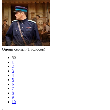
Оцени сериал
(1 голосов)
50
1
2
3
4
5
6
7
8
9
10