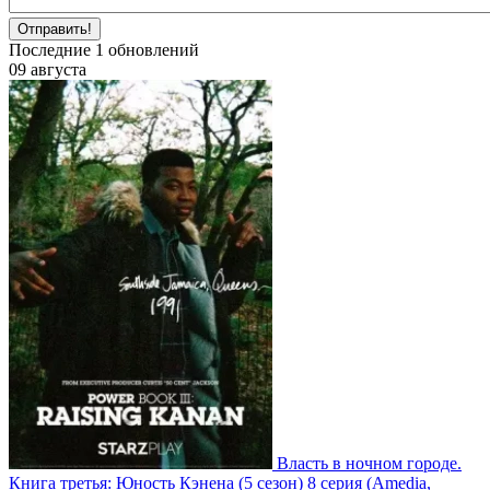
Отправить!
Последние
1
обновлений
09 августа
Власть в ночном городе.
Книга третья: Юность Кэнена
(5 сезон)
8 серия
(Amedia,