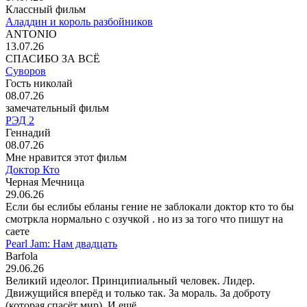
Классный фильм
Аладдин и король разбойников
ANTONIO
13.07.26
СПАСИБО ЗА ВСЁ
Суворов
Гость николай
08.07.26
замечательный фильм
РЭД 2
Геннадий
08.07.26
Мне нравится этот фильм
Доктор Кто
Черная Мечница
29.06.26
Если бы еслибы ебланы гение не заблокали доктор кто то бы
смотркла нормально с озучкой . но из за того что пишут на
саете
Pearl Jam: Нам двадцать
Barfola
29.06.26
Великий идеолог. Принципиальный человек. Лидер.
Движущийся вперёд и только так. За мораль. За доброту
(которая спасёт мир). И ещё