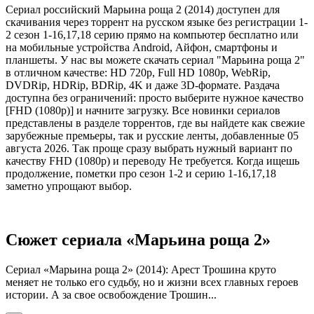
Сериал российский Марьина роща 2 (2014) доступен для
скачивания через торрент на русском языке без регистрации 1-
2 сезон 1-16,17,18 серию прямо на компьютер бесплатно или
на мобильные устройства Android, Айфон, смартфоны и
планшеты. У нас вы можете скачать сериал "Марьина роща 2"
в отличном качестве: HD 720p, Full HD 1080p, WebRip,
DVDRip, HDRip, BDRip, 4K и даже 3D-формате. Раздача
доступна без ограничений: просто выберите нужное качество
[FHD (1080p)] и начните загрузку. Все новинки сериалов
представлены в разделе торрентов, где вы найдете как свежие
зарубежные премьеры, так и русские ленты, добавленные 05
августа 2026. Так проще сразу выбрать нужный вариант по
качеству FHD (1080p) и переводу Не требуется. Когда ищешь
продолжение, пометки про сезон 1-2 и серию 1-16,17,18
заметно упрощают выбор.
Сюжет сериала «Марьина роща 2»
Сериал «Марьина роща 2» (2014): Арест Трошина круто
меняет не только его судьбу, но и жизни всех главных героев
истории. А за свое освобождение Трошин...