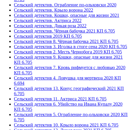
Сельский детектив. Ограбление по-ольховски
2020
Сельский детектив. Крыло ворона
2022
Сельский детектив. Кошки, опасные для жизни
2021
Сельский детектив. Актриса
2022
Сельский детектив. Дикая роза
2022
Сельский детектив. Чёрная бабочка
2021
КП 6.705
Сельский детектив
2019
КП 6.705
Сельский детектив 8. Чёрная бабочка
2021
КП 6.705
Сельский детектив 3. Иголка в стоге сена
2020
КП 6.705
Сельский детектив 2. Месть Чернобога
2019
КП 6.705
Сельский детектив 9. Кошки, опасные для жизни
2021
КП 6.705
Сельский детектив 7. Кровь рифмуется с любовью
2020
КП 6.705
Сельский детектив 4. Ловушка для мертвеца
2020
КП
6.694
Сельский детектив 13. Конус географический
2021
КП
6.705
Сельский детектив 11. Актриса
2021
КП 6.705
Сельский детектив 6. Убийство на Ивана Купалу
2020
КП 6.705
Сельский детектив 5. Ограбление по-ольховски
2020
КП
6.705
Сельский детектив 10. Крыло ворона
2021
КП 6.705