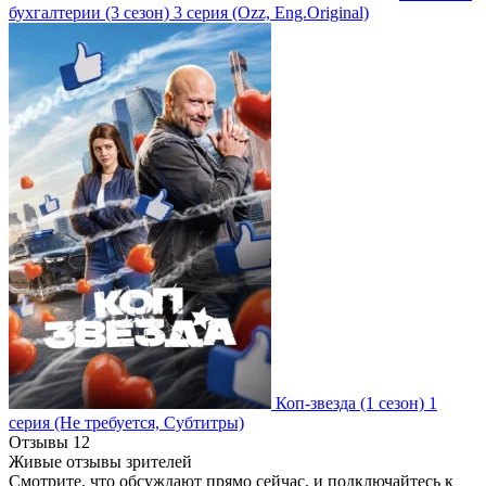
бухгалтерии
(3 сезон)
3 серия
(Ozz, Eng.Original)
Коп-звезда
(1 сезон)
1
серия
(Не требуется, Субтитры)
Отзывы
12
Живые отзывы зрителей
Смотрите, что обсуждают прямо сейчас, и подключайтесь к