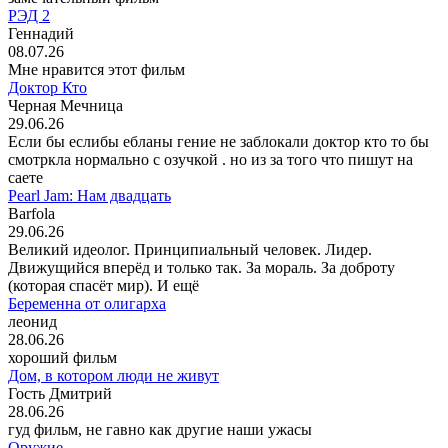
РЭД 2
Геннадий
08.07.26
Мне нравится этот фильм
Доктор Кто
Черная Мечница
29.06.26
Если бы еслибы ебланы гение не заблокали доктор кто то бы
смотркла нормально с озучкой . но из за того что пишут на
саете
Pearl Jam: Нам двадцать
Barfola
29.06.26
Великий идеолог. Принципиальный человек. Лидер.
Движущийся вперёд и только так. За мораль. За доброту
(которая спасёт мир). И ещё
Беременна от олигарха
леонид
28.06.26
хороший фильм
Дом, в котором люди не живут
Гость Дмитрий
28.06.26
гуд фильм, не гавно как другие наши ужасы
Оружие