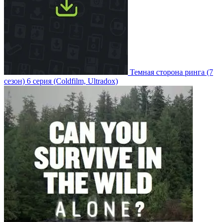
Темная сторона ринга
(7
сезон)
6 серия
(Coldfilm, Ultradox)