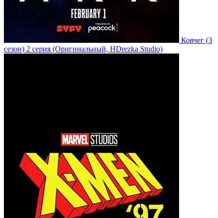
Ковчег
(3
сезон)
2 серия
(Оригинальный, HDrezka Studio)