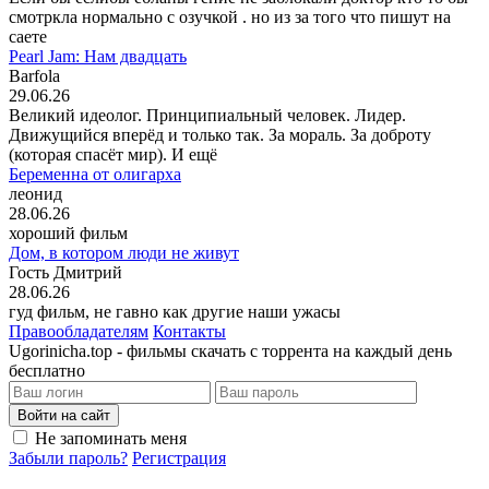
смотркла нормально с озучкой . но из за того что пишут на
саете
Pearl Jam: Нам двадцать
Barfola
29.06.26
Великий идеолог. Принципиальный человек. Лидер.
Движущийся вперёд и только так. За мораль. За доброту
(которая спасёт мир). И ещё
Беременна от олигарха
леонид
28.06.26
хороший фильм
Дом, в котором люди не живут
Гость Дмитрий
28.06.26
гуд фильм, не гавно как другие наши ужасы
Правообладателям
Контакты
Ugorinicha.top - фильмы скачать с торрента на каждый день
бесплатно
Войти на сайт
Не запоминать меня
Забыли пароль?
Регистрация