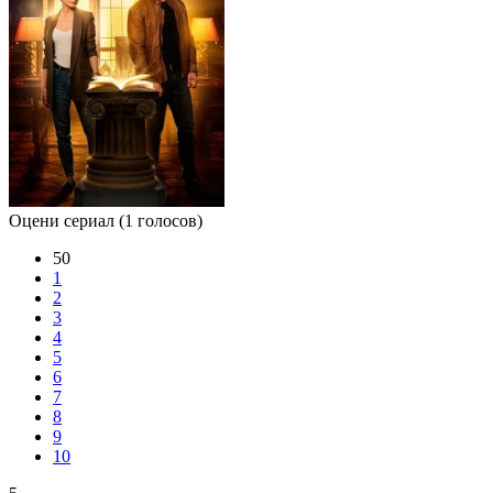
Оцени сериал
(1 голосов)
50
1
2
3
4
5
6
7
8
9
10