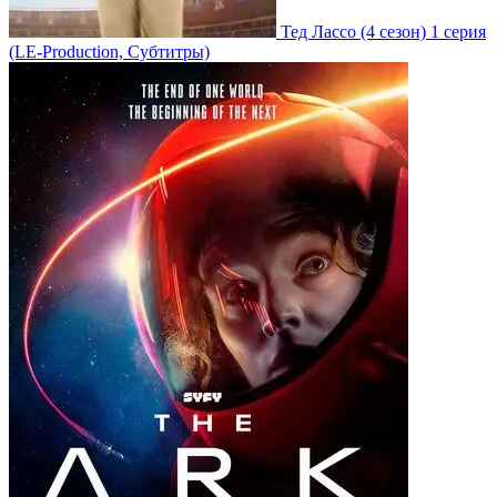
Тед Лассо
(4 сезон)
1 серия
(LE-Production, Субтитры)