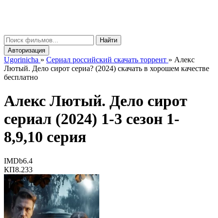
gorinicha
μ
Найти
Авторизация
Ugorinicha
»
Сериал российский скачать торрент
»
Алекс
Лютый. Дело сирот сериа? (2024) скачать в хорошем качестве
бесплатно
Алекс Лютый. Дело сирот
сериал (2024) 1-3 сезон 1-
8,9,10 серия
IMDb
6.4
КП
8.233