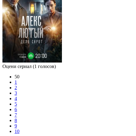
Оцени сериал
(1 голосов)
50
1
2
3
4
5
6
7
8
9
10