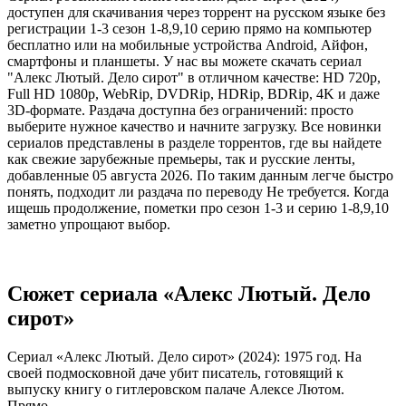
доступен для скачивания через торрент на русском языке без
регистрации 1-3 сезон 1-8,9,10 серию прямо на компьютер
бесплатно или на мобильные устройства Android, Айфон,
смартфоны и планшеты. У нас вы можете скачать сериал
"Алекс Лютый. Дело сирот" в отличном качестве: HD 720p,
Full HD 1080p, WebRip, DVDRip, HDRip, BDRip, 4K и даже
3D-формате. Раздача доступна без ограничений: просто
выберите нужное качество и начните загрузку. Все новинки
сериалов представлены в разделе торрентов, где вы найдете
как свежие зарубежные премьеры, так и русские ленты,
добавленные 05 августа 2026. По таким данным легче быстро
понять, подходит ли раздача по переводу Не требуется. Когда
ищешь продолжение, пометки про сезон 1-3 и серию 1-8,9,10
заметно упрощают выбор.
Сюжет сериала «Алекс Лютый. Дело
сирот»
Сериал «Алекс Лютый. Дело сирот» (2024): 1975 год. На
своей подмосковной даче убит писатель, готовящий к
выпуску книгу о гитлеровском палаче Алексе Лютом.
Прямо...