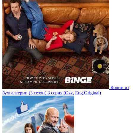
Колин из
бухгалтерии
(3 сезон)
3 серия
(Ozz, Eng.Original)