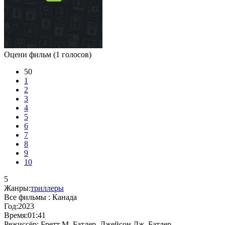
Оцени фильм
(1 голосов)
50
1
2
3
4
5
6
7
8
9
10
5
Жанры:
триллеры
Все фильмы :
Канада
Год:
2023
Время:
01:41
Режиссёр:
Бретт М. Батлер, Джейсон Дж. Батлер