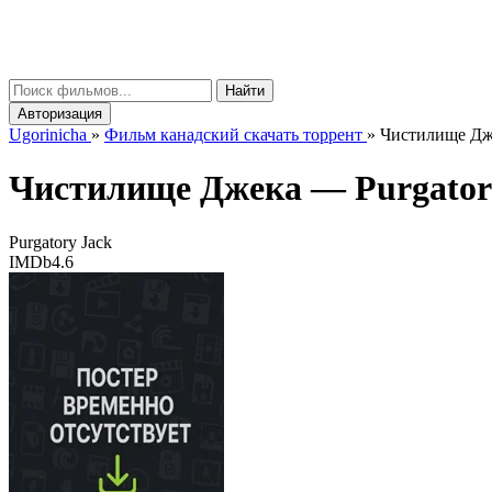
gorinicha
μ
Найти
Авторизация
Ugorinicha
»
Фильм канадский скачать торрент
»
Чистилище Джек
Чистилище Джека —
Purgator
Purgatory Jack
IMDb
4.6