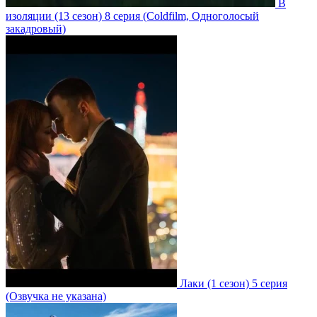
В
изоляции
(13 сезон)
8 серия
(Coldfilm, Одноголосый
закадровый)
Лаки
(1 сезон)
5 серия
(Озвучка не указана)