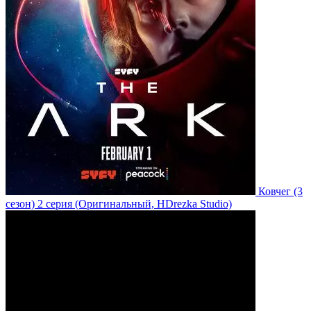
Ковчег
(3
сезон)
2 серия
(Оригинальный, HDrezka Studio)