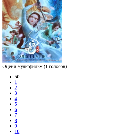
Оцени мультфильм
(1 голосов)
50
1
2
3
4
5
6
7
8
9
10