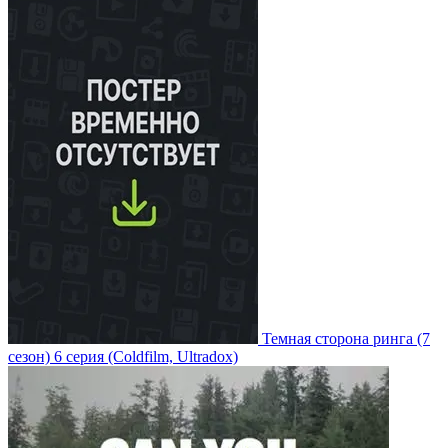
Темная сторона ринга
(7
сезон)
6 серия
(Coldfilm, Ultradox)