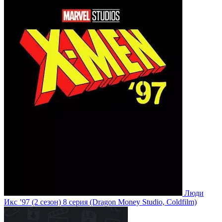
Люди
Икс ’97
(2 сезон)
8 серия
(Dragon Money Studio, Coldfilm)