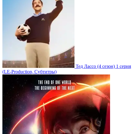
Тед Лассо
(4 сезон)
1 серия
(LE-Production, Субтитры)