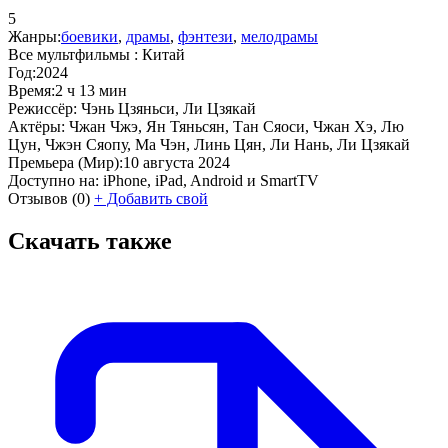
5
Жанры:
боевики
,
драмы
,
фэнтези
,
мелодрамы
Все мультфильмы :
Китай
Год:
2024
Время:
2 ч 13 мин
Режиссёр:
Чэнь Цзяньси, Ли Цзякай
Актёры:
Чжан Чжэ, Ян Тяньсян, Тан Сяоси, Чжан Хэ, Лю
Цун, Чжэн Сяопу, Ма Чэн, Линь Цян, Ли Нань, Ли Цзякай
Премьера (Мир):
10 августа 2024
Доступно на:
iPhone, iPad, Android и SmartTV
Отзывов
(0)
+
Добавить свой
Скачать также