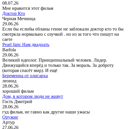
08.07.26
Мне нравится этот фильм
Доктор Кто
Черная Мечница
29.06.26
Если бы еслибы ебланы гение не заблокали доктор кто то бы
смотркла нормально с озучкой . но из за того что пишут на
саете
Pearl Jam: Нам двадцать
Barfola
29.06.26
Великий идеолог. Принципиальный человек. Лидер.
Движущийся вперёд и только так. За мораль. За доброту
(которая спасёт мир). И ещё
Беременна от олигарха
леонид
28.06.26
хороший фильм
Дом, в котором люди не живут
Гость Дмитрий
28.06.26
гуд фильм, не гавно как другие наши ужасы
Оружие
Артур
27.06.26