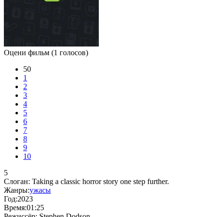
Оцени фильм
(1 голосов)
50
1
2
3
4
5
6
7
8
9
10
5
Слоган:
Taking a classic horror story one step further.
Жанры:
ужасы
Год:
2023
Время:
01:25
Режиссёр:
Stephen Dodson