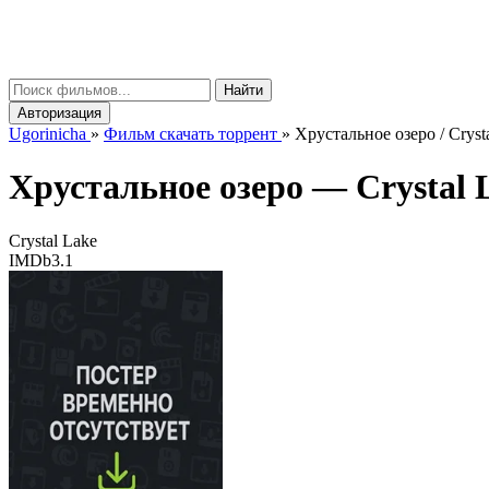
gorinicha
μ
Найти
Авторизация
Ugorinicha
»
Фильм скачать торрент
»
Хрустальное озеро / Cryst
Хрустальное озеро —
Crystal 
Crystal Lake
IMDb
3.1