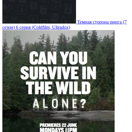
Темная сторона ринга
(7
сезон)
6 серия
(Coldfilm, Ultradox)