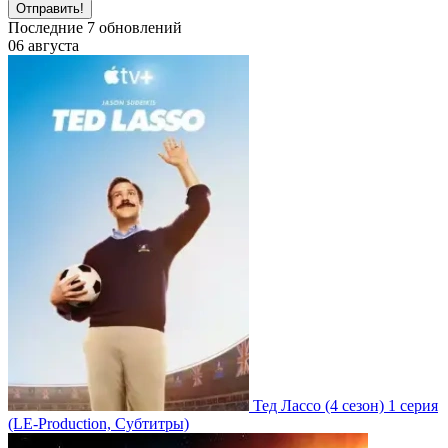
Отправить!
Последние
7
обновлений
06 августа
Тед Лассо
(4 сезон)
1 серия
(LE-Production, Субтитры)