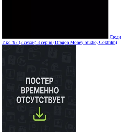
Люди
Икс ’97
(2 сезон)
8 серия
(Dragon Money Studio, Coldfilm)