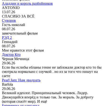
Аладдин и король разбойников
ANTONIO
13.07.26
СПАСИБО ЗА ВСЁ
Суворов
Гость николай
08.07.26
замечательный фильм
РЭД 2
Геннадий
08.07.26
Мне нравится этот фильм
Доктор Кто
Черная Мечница
29.06.26
Если бы еслибы ебланы гение не заблокали доктор кто то бы
смотркла нормально с озучкой . но из за того что пишут на
саете
Pearl Jam: Нам двадцать
Barfola
29.06.26
Великий идеолог. Принципиальный человек. Лидер.
Движущийся вперёд и только так. За мораль. За доброту
(которая спасёт мир). И ещё
Беременна от олигарха