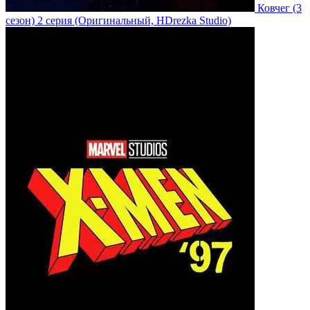
Ковчег
(3
сезон)
2 серия
(Оригинальный, HDrezka Studio)