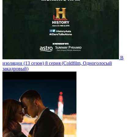
В
изоляции
(13 сезон)
8 серия
(Coldfilm, Одноголосый
закадровый)