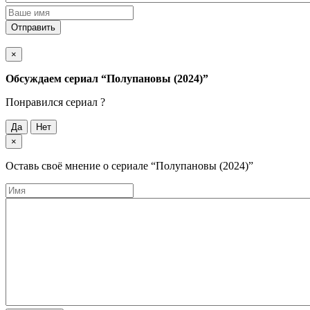
Отправить
×
Обсуждаем cериал
“Полупановы (2024)”
Понравился cериал ?
Да
Нет
×
Оставь своё мнение о cериале
“Полупановы (2024)”