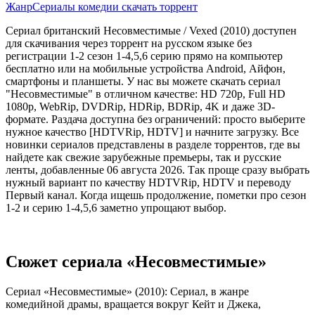
Жанр
Сериалы комедии скачать торрент
Сериал британский Несовместимые / Vexed (2010) доступен
для скачивания через торрент на русском языке без
регистрации 1-2 сезон 1-4,5,6 серию прямо на компьютер
бесплатно или на мобильные устройства Android, Айфон,
смартфоны и планшеты. У нас вы можете скачать сериал
"Несовместимые" в отличном качестве: HD 720p, Full HD
1080p, WebRip, DVDRip, HDRip, BDRip, 4K и даже 3D-
формате. Раздача доступна без ограничений: просто выберите
нужное качество [HDTVRip, HDTV] и начните загрузку. Все
новинки сериалов представлены в разделе торрентов, где вы
найдете как свежие зарубежные премьеры, так и русские
ленты, добавленные 06 августа 2026. Так проще сразу выбрать
нужный вариант по качеству HDTVRip, HDTV и переводу
Первый канал. Когда ищешь продолжение, пометки про сезон
1-2 и серию 1-4,5,6 заметно упрощают выбор.
Сюжет сериала «Несовместимые»
Сериал «Несовместимые» (2010): Сериал, в жанре
комедийной драмы, вращается вокруг Кейт и Джека,