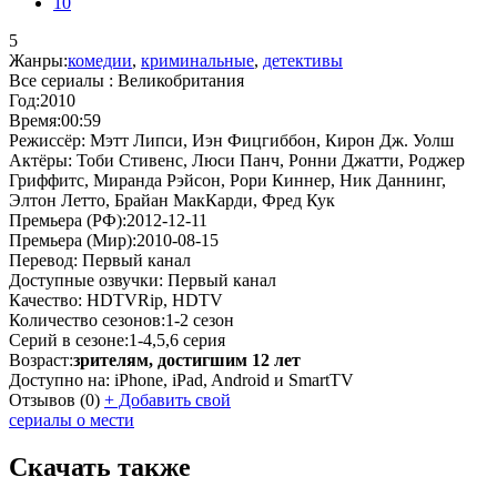
10
5
Жанры:
комедии
,
криминальные
,
детективы
Все сериалы :
Великобритания
Год:
2010
Время:
00:59
Режиссёр:
Мэтт Липси, Иэн Фицгиббон, Кирон Дж. Уолш
Актёры:
Тоби Стивенс, Люси Панч, Ронни Джатти, Роджер
Гриффитс, Миранда Рэйсон, Рори Киннер, Ник Даннинг,
Элтон Летто, Брайан МакКарди, Фред Кук
Премьера (РФ):
2012-12-11
Премьера (Мир):
2010-08-15
Перевод:
Первый канал
Доступные озвучки:
Первый канал
Качество:
HDTVRip, HDTV
Количество сезонов:
1-2 сезон
Серий в сезоне:
1-4,5,6 серия
Возраст:
зрителям, достигшим 12 лет
Доступно на:
iPhone, iPad, Android и SmartTV
Отзывов
(0)
+
Добавить свой
сериалы о мести
Скачать также