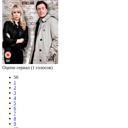
Оцени сериал
(1 голосов)
50
1
2
3
4
5
6
7
8
9