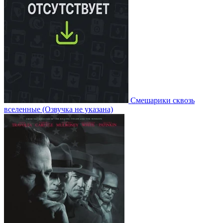
Смешарики сквозь
вселенные
(Озвучка не указана)