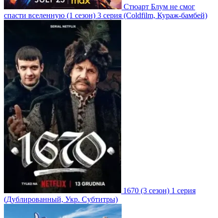
Стюарт Блум не смог
спасти вселенную
(1 сезон)
3 серия
(Coldfilm, Кураж-бамбей)
1670
(3 сезон)
1 серия
(Дублированный, Укр. Субтитры)