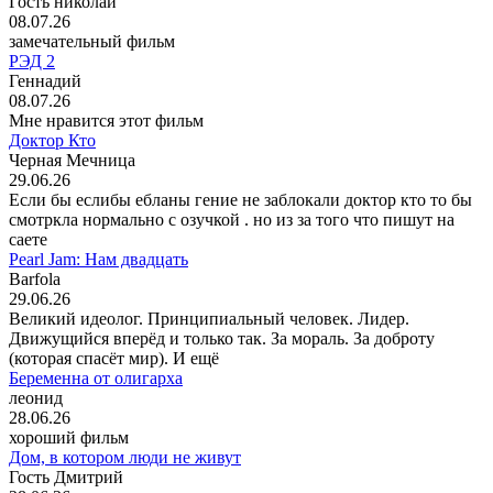
Гость николай
08.07.26
замечательный фильм
РЭД 2
Геннадий
08.07.26
Мне нравится этот фильм
Доктор Кто
Черная Мечница
29.06.26
Если бы еслибы ебланы гение не заблокали доктор кто то бы
смотркла нормально с озучкой . но из за того что пишут на
саете
Pearl Jam: Нам двадцать
Barfola
29.06.26
Великий идеолог. Принципиальный человек. Лидер.
Движущийся вперёд и только так. За мораль. За доброту
(которая спасёт мир). И ещё
Беременна от олигарха
леонид
28.06.26
хороший фильм
Дом, в котором люди не живут
Гость Дмитрий