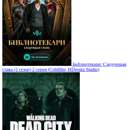
Библиотекари: Следующая
глава
(2 сезон)
2 серия
(Coldfilm, HDrezka Studio)