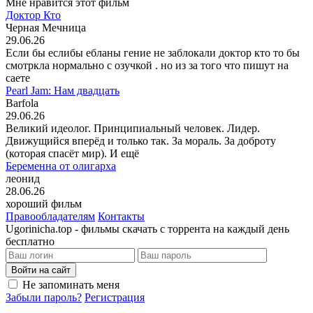
Мне нравится этот фильм
Доктор Кто
Черная Мечница
29.06.26
Если бы еслибы ебланы гение не заблокали доктор кто то бы
смотркла нормально с озучкой . но из за того что пишут на
саете
Pearl Jam: Нам двадцать
Barfola
29.06.26
Великий идеолог. Принципиальный человек. Лидер.
Движущийся вперёд и только так. За мораль. За доброту
(которая спасёт мир). И ещё
Беременна от олигарха
леонид
28.06.26
хороший фильм
Правообладателям
Контакты
Ugorinicha.top - фильмы скачать с торрента на каждый день
бесплатно
Войти на сайт
Не запоминать меня
Забыли пароль?
Регистрация