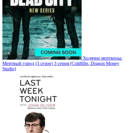
Ходячие мертвецы:
Мертвый город
(3 сезон)
3 серия
(Coldfilm, Dragon Money
Studio)