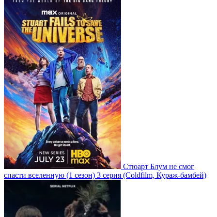
Стюарт Блум не смог
спасти вселенную
(1 сезон)
3 серия
(Coldfilm, Кураж-бамбей)