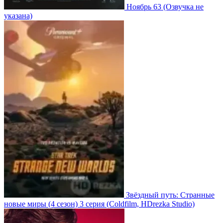
Ноябрь 63
(Озвучка не
указана)
Звёздный путь: Странные
новые миры
(4 сезон)
3 серия
(Coldfilm, HDrezka Studio)