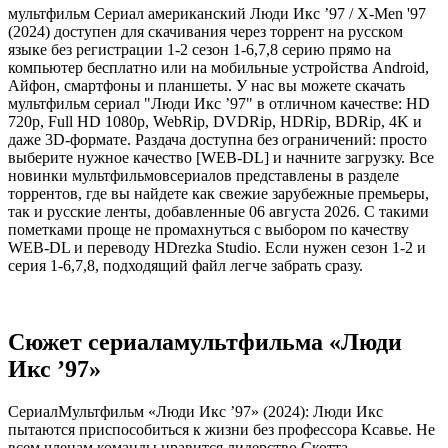
мультфильм Сериал американский Люди Икс ’97 / X-Men '97
(2024) доступен для скачивания через торрент на русском
языке без регистрации 1-2 сезон 1-6,7,8 серию прямо на
компьютер бесплатно или на мобильные устройства Android,
Айфон, смартфоны и планшеты. У нас вы можете скачать
мультфильм сериал "Люди Икс ’97" в отличном качестве: HD
720p, Full HD 1080p, WebRip, DVDRip, HDRip, BDRip, 4K и
даже 3D-формате. Раздача доступна без ограничений: просто
выберите нужное качество [WEB-DL] и начните загрузку. Все
новинки мультфильмовсериалов представлены в разделе
торрентов, где вы найдете как свежие зарубежные премьеры,
так и русские ленты, добавленные 06 августа 2026. С такими
пометками проще не промахнуться с выбором по качеству
WEB-DL и переводу HDrezka Studio. Если нужен сезон 1-2 и
серия 1-6,7,8, подходящий файл легче забрать сразу.
Сюжет сериаламультфильма «Люди
Икс ’97»
СериалМультфильм «Люди Икс ’97» (2024): Люди Икс
пытаются приспособиться к жизни без профессора Ксавье. Не
всем членам команды нравится лидерство Скотта...