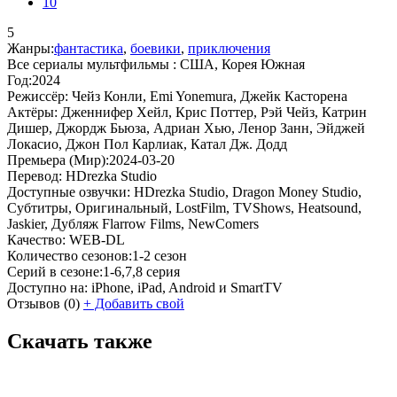
10
5
Жанры:
фантастика
,
боевики
,
приключения
Все сериалы мультфильмы :
США, Корея Южная
Год:
2024
Режиссёр:
Чейз Конли, Emi Yonemura, Джейк Касторена
Актёры:
Дженнифер Хейл, Крис Поттер, Рэй Чейз, Катрин
Дишер, Джордж Бьюза, Адриан Хью, Ленор Занн, Эйджей
Локасио, Джон Пол Карлиак, Катал Дж. Додд
Премьера (Мир):
2024-03-20
Перевод:
HDrezka Studio
Доступные озвучки:
HDrezka Studio, Dragon Money Studio,
Субтитры, Оригинальный, LostFilm, TVShows, Heatsound,
Jaskier, Дубляж Flarrow Films, NewComers
Качество:
WEB-DL
Количество сезонов:
1-2 сезон
Серий в сезоне:
1-6,7,8 серия
Доступно на:
iPhone, iPad, Android и SmartTV
Отзывов
(0)
+
Добавить свой
Скачать также