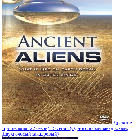
Древние
пришельцы
(22 сезон)
15 серия
(Одноголосый закадровый,
Двухголосый закадровый)