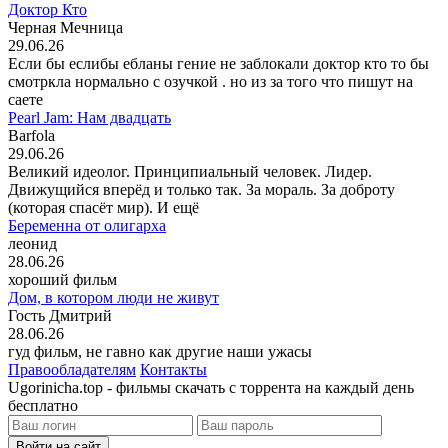
Доктор Кто
Черная Мечница
29.06.26
Если бы еслибы ебланы гение не заблокали доктор кто то бы
смотркла нормально с озучкой . но из за того что пишут на
саете
Pearl Jam: Нам двадцать
Barfola
29.06.26
Великий идеолог. Принципиальный человек. Лидер.
Движущийся вперёд и только так. За мораль. За доброту
(которая спасёт мир). И ещё
Беременна от олигарха
леонид
28.06.26
хороший фильм
Дом, в котором люди не живут
Гость Дмитрий
28.06.26
гуд фильм, не гавно как другие наши ужасы
Правообладателям
Контакты
Ugorinicha.top - фильмы скачать с торрента на каждый день
бесплатно
Войти на сайт