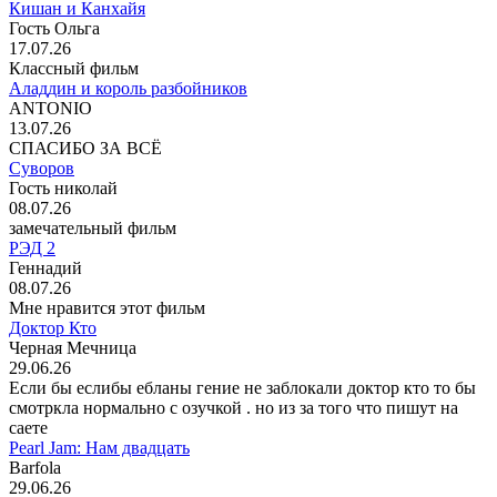
Кишан и Канхайя
Гость Ольга
17.07.26
Классный фильм
Аладдин и король разбойников
ANTONIO
13.07.26
СПАСИБО ЗА ВСЁ
Суворов
Гость николай
08.07.26
замечательный фильм
РЭД 2
Геннадий
08.07.26
Мне нравится этот фильм
Доктор Кто
Черная Мечница
29.06.26
Если бы еслибы ебланы гение не заблокали доктор кто то бы
смотркла нормально с озучкой . но из за того что пишут на
саете
Pearl Jam: Нам двадцать
Barfola
29.06.26