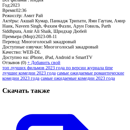
Год:
2023
Время:
02:36
Режиссёр:
Амит Рай
Актёры:
Акшай Кумар, Панкадж Трипати, Ями Гаутам, Амир
Наик, Naveen Singh, Фахим Фазли, Арун Говиль, Parth
Siddhpura, Amir Ali Shaik, Шридхар Дюбей
Премьера (Мир):
2023-08-11
Перевод:
Многоголосый закадровый
Доступные озвучки:
Многоголосый закадровый
Качество:
WEB-DL
Доступно на:
iPhone, iPad, Android и SmartTV
Отзывов
(0)
+
Добавить свой
топ лучших фильмов 2023 года по версии журнала time
лучшие комедии 2023 года
самые ожидаемые романтические
комедии 2023 года
самые ожидаемые комедии 2023 года
Скачать также