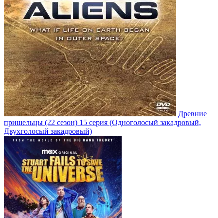
Древние
пришельцы
(22 сезон)
15 серия
(Одноголосый закадровый,
Двухголосый закадровый)