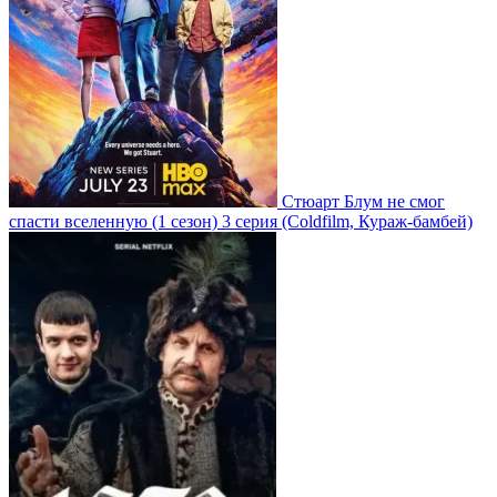
Стюарт Блум не смог
спасти вселенную
(1 сезон)
3 серия
(Coldfilm, Кураж-бамбей)