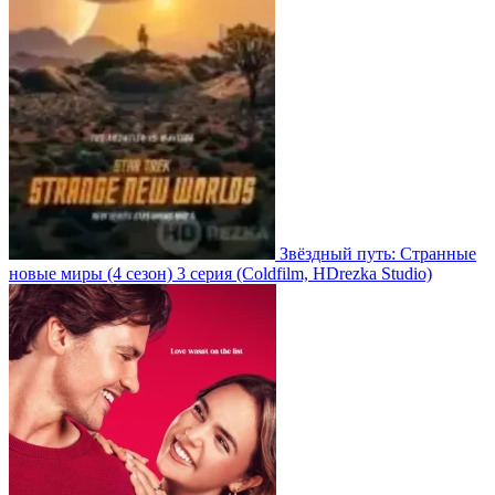
Звёздный путь: Странные
новые миры
(4 сезон)
3 серия
(Coldfilm, HDrezka Studio)