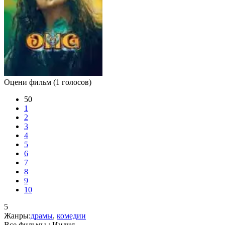
Оцени фильм
(1 голосов)
50
1
2
3
4
5
6
7
8
9
10
5
Жанры:
драмы
,
комедии
Все фильмы :
Индия