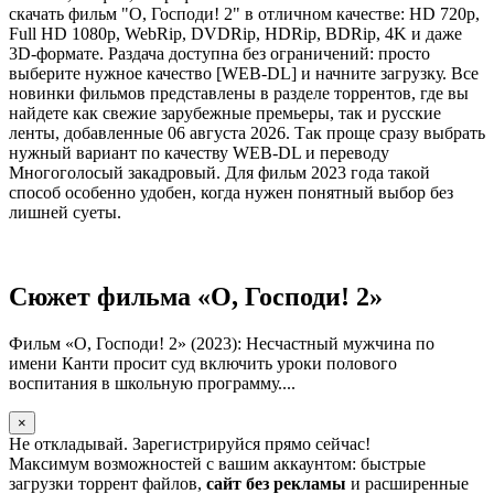
скачать фильм "О, Господи! 2" в отличном качестве: HD 720p,
Full HD 1080p, WebRip, DVDRip, HDRip, BDRip, 4K и даже
3D-формате. Раздача доступна без ограничений: просто
выберите нужное качество [WEB-DL] и начните загрузку. Все
новинки фильмов представлены в разделе торрентов, где вы
найдете как свежие зарубежные премьеры, так и русские
ленты, добавленные 06 августа 2026. Так проще сразу выбрать
нужный вариант по качеству WEB-DL и переводу
Многоголосый закадровый. Для фильм 2023 года такой
способ особенно удобен, когда нужен понятный выбор без
лишней суеты.
Сюжет фильма «О, Господи! 2»
Фильм «О, Господи! 2» (2023): Несчастный мужчина по
имени Канти просит суд включить уроки полового
воспитания в школьную программу....
×
Не откладывай. Зарегистрируйся прямо сейчас!
Максимум возможностей с вашим аккаунтом: быстрые
загрузки торрент файлов,
сайт без рекламы
и расширенные