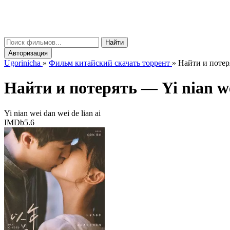
gorinicha
μ
Найти
Авторизация
Ugorinicha
»
Фильм китайский скачать торрент
»
Найти и потеря
Найти и потерять —
Yi nian w
Yi nian wei dan wei de lian ai
IMDb
5.6