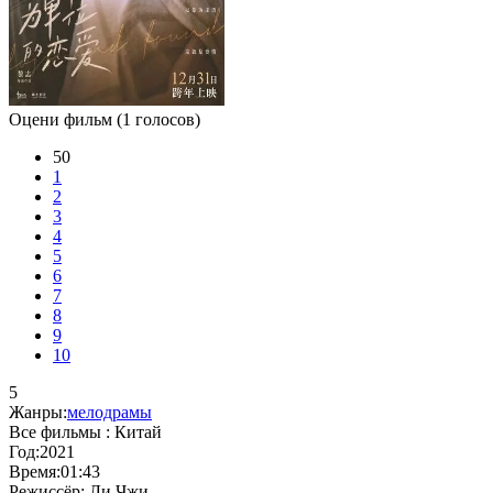
Оцени фильм
(1 голосов)
50
1
2
3
4
5
6
7
8
9
10
5
Жанры:
мелодрамы
Все фильмы :
Китай
Год:
2021
Время:
01:43
Режиссёр:
Ли Чжи