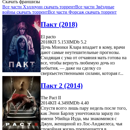
Скачать франшизы
Все части Хэллоуин скачать торрент
Все части Звёздные
войны скачать торрент
Все части Форсаж скачать торрент
Пакт (2018)
El pacto
2018
КП 5.153
IMDb 5.2
Дочь Моники Клара впадает в кому, врачи
дают самые неутешительные прогнозы.
Сходящая с ума от отчаяния мать готова на
все, чтобы вернуть любимую дочь из
небытия, — даже на сделку со
сверхъестественными силами, которая г...
Пакт 2 (2014)
The Pact II
2014
КП 4.349
IMDb 4.40
Спустя всего лишь пару недель после того,
как Энни Барлоу уничтожила заразу по
имени Убийца Иуда, мы знакомимся с
Джун, женщиной из Лос-Анджелеса, чья
спокойная жизнь превращается в