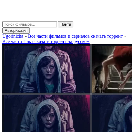
gorinicha
μ
Найти
Авторизация
Ugorinicha
»
Все части фильмов и сериалов скачать торрент
»
Все части Пакт скачать торрент на русском