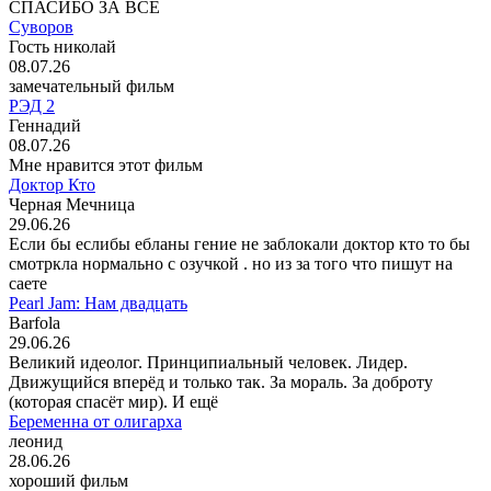
СПАСИБО ЗА ВСЁ
Суворов
Гость николай
08.07.26
замечательный фильм
РЭД 2
Геннадий
08.07.26
Мне нравится этот фильм
Доктор Кто
Черная Мечница
29.06.26
Если бы еслибы ебланы гение не заблокали доктор кто то бы
смотркла нормально с озучкой . но из за того что пишут на
саете
Pearl Jam: Нам двадцать
Barfola
29.06.26
Великий идеолог. Принципиальный человек. Лидер.
Движущийся вперёд и только так. За мораль. За доброту
(которая спасёт мир). И ещё
Беременна от олигарха
леонид
28.06.26
хороший фильм