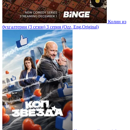
Колин из
бухгалтерии
(3 сезон)
3 серия
(Ozz, Eng.Original)