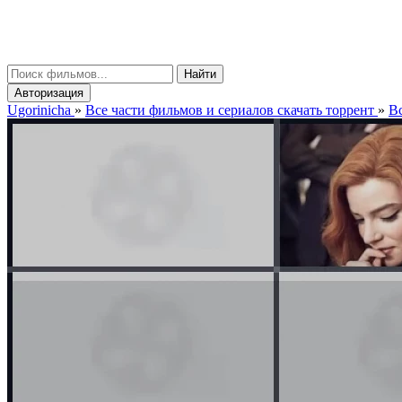
gorinicha
μ
Найти
Авторизация
Ugorinicha
»
Все части фильмов и сериалов скачать торрент
»
Вс