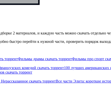
дборке 2 материалов, и каждую часть можно скачать отдельно че
бно быстро перейти к нужной части, проверить порядок выхода 
ть торрент
Фильмы драмы скачать торрент
Фильмы про спорт ска
французских комедий скачать торрент
100 лучших американских с
ов скачать торрент
 Нерассказанное скачать торрент
Все части Элита: короткие исто