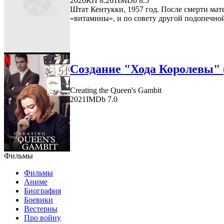
2020
КП 8.261
IMDb 8.5
Штат Кентукки, 1957 год. После смерти мат
«витамины», и по совету другой подопечной 
Создание "Хода Королевы" 
Creating the Queen's Gambit
2021
IMDb 7.0
Фильмы
Фильмы
Аниме
Биография
Боевики
Вестерны
Про войну