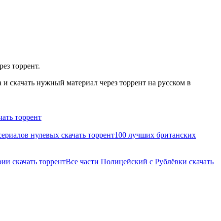
рез торрент.
и скачать нужный материал через торрент на русском в
чать торрент
ериалов нулевых скачать торрент
100 лучших британских
рии скачать торрент
Все части Полицейский с Рублёвки скачать