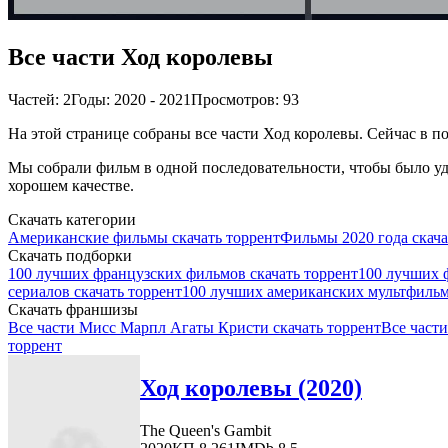
Все части Ход королевы
Частей: 2
Годы: 2020 - 2021
Просмотров: 93
На этой странице собраны все части Ход королевы. Сейчас в по
Мы собрали фильм в одной последовательности, чтобы было удо
хорошем качестве.
Скачать категории
Американские фильмы скачать торрент
Фильмы 2020 года скача
Скачать подборки
100 лучших французских фильмов скачать торрент
100 лучших 
сериалов скачать торрент
100 лучших американских мультфильм
Скачать франшизы
Все части Мисс Марпл Агаты Кристи скачать торрент
Все части
торрент
Ход королевы (2020)
The Queen's Gambit