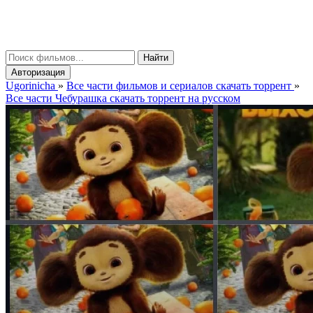
gorinicha
μ
Найти
Авторизация
Ugorinicha
»
Все части фильмов и сериалов скачать торрент
»
Все части Чебурашка скачать торрент на русском