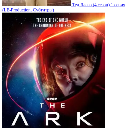
Тед Лассо
(4 сезон)
1 серия
(LE-Production, Субтитры)