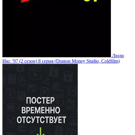
Люди
Икс ’97
(2 сезон)
8 серия
(Dragon Money Studio, Coldfilm)