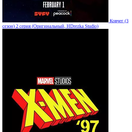
Ковчег
(3
сезон)
2 серия
(Оригинальный, HDrezka Studio)