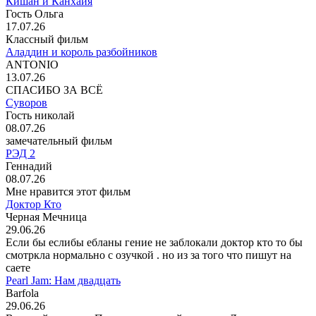
Кишан и Канхайя
Гость Ольга
17.07.26
Классный фильм
Аладдин и король разбойников
ANTONIO
13.07.26
СПАСИБО ЗА ВСЁ
Суворов
Гость николай
08.07.26
замечательный фильм
РЭД 2
Геннадий
08.07.26
Мне нравится этот фильм
Доктор Кто
Черная Мечница
29.06.26
Если бы еслибы ебланы гение не заблокали доктор кто то бы
смотркла нормально с озучкой . но из за того что пишут на
саете
Pearl Jam: Нам двадцать
Barfola
29.06.26