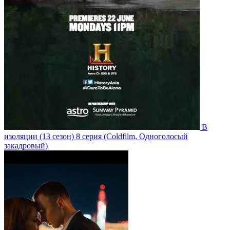
В
изоляции
(13 сезон)
8 серия
(Coldfilm, Одноголосый
закадровый)