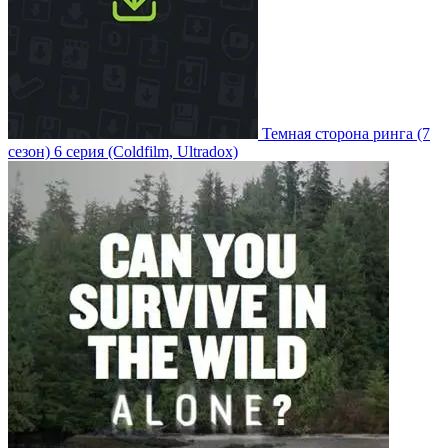
Темная сторона ринга
(7
сезон)
6 серия
(Coldfilm, Ultradox)