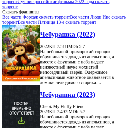
торрент
Лучшие российские фильмы 2022 года скачать
торрент
Скачать франшизы
Все части Форсаж скачать торрент
Все части Люди Икс скачать
торрент
Все части Пятница 13-е скачать торрент
Чебурашка (2022)
2022
КП 7.511
IMDb 5.7
На небольшой приморский городок
обрушивается дождь из апельсинов, а
вместе с фруктами с неба падает
неизвестный науке мохнатый
непоседливый зверёк. Одержимое
апельсинами животное оказывается в
домике нелюдимого старика-...
Чебурашка (2023)
Chebi: My Fluffy Friend
2023
КП 7.497
IMDb 5.7
На небольшой приморский городок
обрушивается дождь из апельсинов, а
вместе с фруктами с неба падает