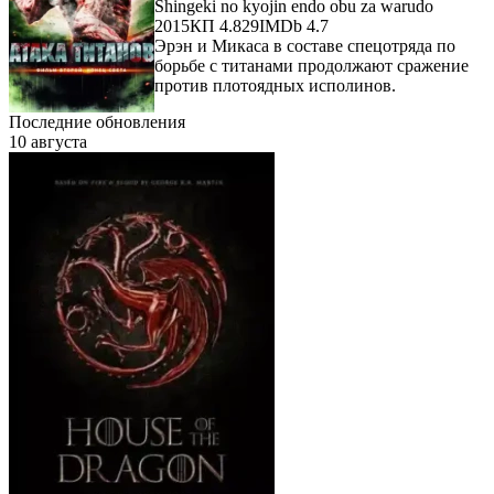
Shingeki no kyojin endo obu za warudo
2015
КП 4.829
IMDb 4.7
Эрэн и Микаса в составе спецотряда по
борьбе с титанами продолжают сражение
против плотоядных исполинов.
Последние обновления
10 августа