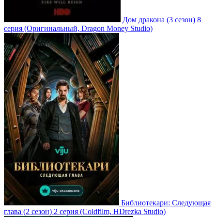
Дом дракона
(3 сезон)
8
серия
(Оригинальный, Dragon Money Studio)
Библиотекари: Следующая
глава
(2 сезон)
2 серия
(Coldfilm, HDrezka Studio)