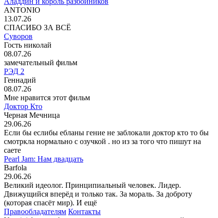
Аладдин и король разбойников
ANTONIO
13.07.26
СПАСИБО ЗА ВСЁ
Суворов
Гость николай
08.07.26
замечательный фильм
РЭД 2
Геннадий
08.07.26
Мне нравится этот фильм
Доктор Кто
Черная Мечница
29.06.26
Если бы еслибы ебланы гение не заблокали доктор кто то бы
смотркла нормально с озучкой . но из за того что пишут на
саете
Pearl Jam: Нам двадцать
Barfola
29.06.26
Великий идеолог. Принципиальный человек. Лидер.
Движущийся вперёд и только так. За мораль. За доброту
(которая спасёт мир). И ещё
Правообладателям
Контакты