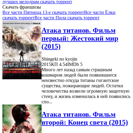
лучших мелодрам скачать торрент
Скачать франшизы
Все части Пятница 13-е скачать торрент
Все части Ёлки
скачать торрент
Все части Пила скачать торрент
Атака титанов. Фильм
первый: Жестокий мир
(2015)
Shingeki no kyojin
2015
КП 4.54
IMDb 5
Много лет назад самым страшным
кошмаром людей были появившиеся
неизвестно откуда титаны гигантские
существа, пожирающие людей. Остатки
человечества возвели огромную защитную
стену, и жизнь изменилась в ней появились
спо...
Атака титанов. Фильм
второй: Конец света (2015)