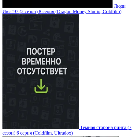
Люди
Икс ’97
(2 сезон)
8 серия
(Dragon Money Studio, Coldfilm)
Темная сторона ринга
(7
сезон)
6 серия
(Coldfilm, Ultradox)