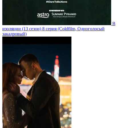
В
изоляции
(13 сезон)
8 серия
(Coldfilm, Одноголосый
закадровый)