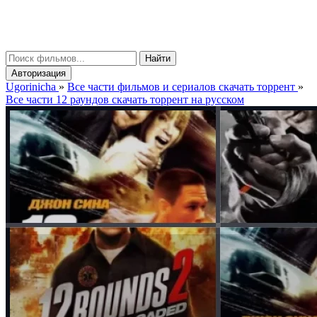
gorinicha
μ
Найти
Авторизация
Ugorinicha
»
Все части фильмов и сериалов скачать торрент
»
Все части 12 раундов скачать торрент на русском