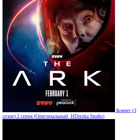
Ковчег
(3
сезон)
2 серия
(Оригинальный, HDrezka Studio)