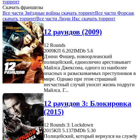
торрент
Скачать франшизы
Все части Звёздные войны скачать торрент
Все части Форсаж
скачать торрент
Все части Люди Икс скачать торрент
12 раундов (2009)
12 Rounds
2009
КП 6.202
IMDb 5.6
Дэнни Фишер, новоорлеанский
полицейский, единолично арестовывает
Майлса Джексона, одного из наиболее
опасных и разыскиваемых преступников в
мире. Однако при этом страшный
несчастный случай уносит жизнь подруги
Майлса. Г...
12 раундов 3: Блокировка
(2015)
12 Rounds 3: Lockdown
2015
КП 5.137
IMDb 5.30
Полицейский, который вернулся на службу