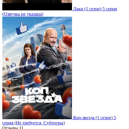
Лаки
(1 сезон)
5 серия
(Озвучка не указана)
Коп-звезда
(1 сезон)
5
серия
(Не требуется, Субтитры)
Отзывы
11