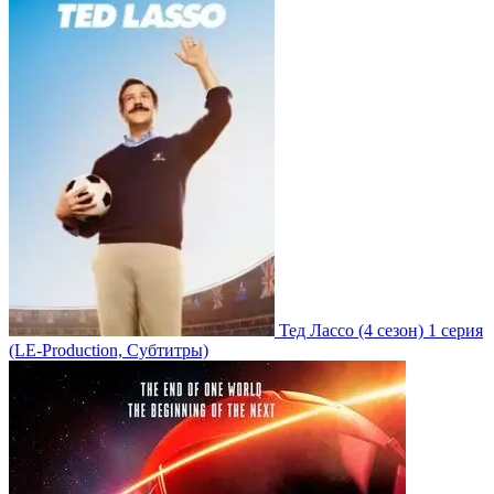
Тед Лассо
(4 сезон)
1 серия
(LE-Production, Субтитры)