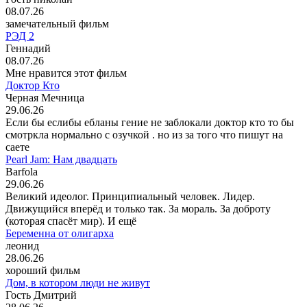
08.07.26
замечательный фильм
РЭД 2
Геннадий
08.07.26
Мне нравится этот фильм
Доктор Кто
Черная Мечница
29.06.26
Если бы еслибы ебланы гение не заблокали доктор кто то бы
смотркла нормально с озучкой . но из за того что пишут на
саете
Pearl Jam: Нам двадцать
Barfola
29.06.26
Великий идеолог. Принципиальный человек. Лидер.
Движущийся вперёд и только так. За мораль. За доброту
(которая спасёт мир). И ещё
Беременна от олигарха
леонид
28.06.26
хороший фильм
Дом, в котором люди не живут
Гость Дмитрий