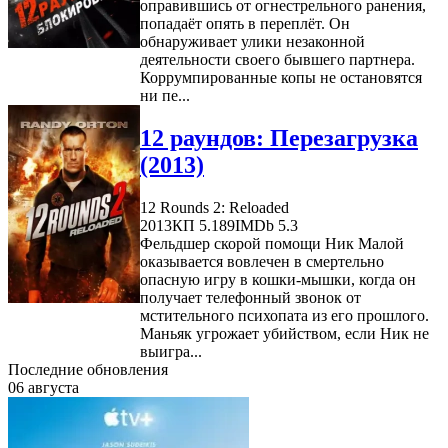
оправившись от огнестрельного ранения,
попадаёт опять в переплёт. Он
обнаруживает улики незаконной
деятельности своего бывшего партнера.
Коррумпированные копы не остановятся
ни пе...
12 раундов: Перезагрузка
(2013)
12 Rounds 2: Reloaded
2013
КП 5.189
IMDb 5.3
Фельдшер скорой помощи Ник Малой
оказывается вовлечен в смертельно
опасную игру в кошки-мышки, когда он
получает телефонный звонок от
мстительного психопата из его прошлого.
Маньяк угрожает убийством, если Ник не
выигра...
Последние обновления
06 августа