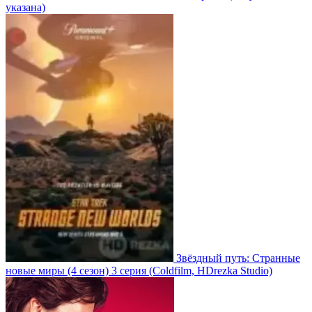
указана)
Звёздный путь: Странные
новые миры
(4 сезон)
3 серия
(Coldfilm, HDrezka Studio)