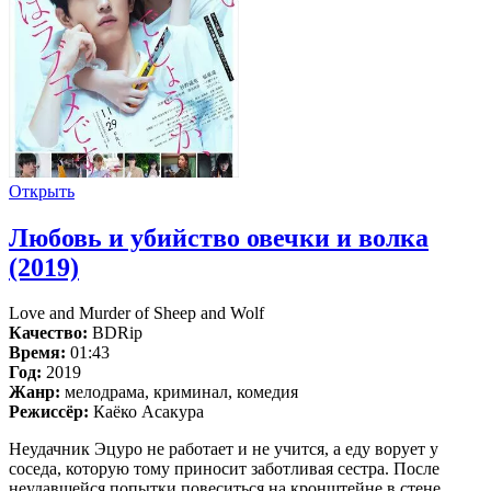
Открыть
Любовь и убийство овечки и волка
(2019)
Love and Murder of Sheep and Wolf
Качество:
BDRip
Время:
01:43
Год:
2019
Жанр:
мелодрама, криминал, комедия
Режиссёр:
Каёко Асакура
Неудачник Эцуро не работает и не учится, а еду ворует у
соседа, которую тому приносит заботливая сестра. После
неудавшейся попытки повеситься на кронштейне в стене