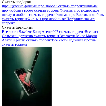
Скачать подборки
Французские фильмы про любовь скачать торрент
Фильмы
про любовь втроем скачать торрент
Фильмы про подростков,
школу и любовь скачать торрент
Фильмы про Восток и любовь
скачать торрент
Фильмы про любовь от Нетфликс скачать
торрент
Скачать франшизы
Все части Джеймс Бонд Агент 007 скачать торрент
Все части
Сельский детектив скачать торрент
Все части Мисс Марпл
Агаты Кристи скачать торрент
Все части Годзилла против
скачать торрент