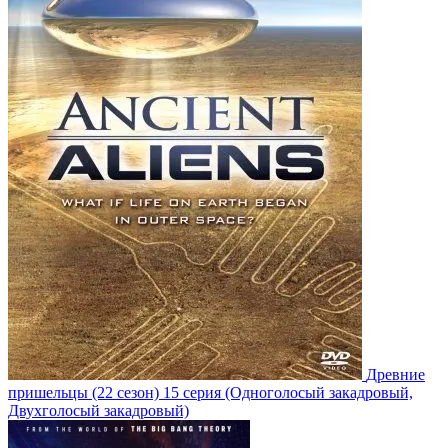
Древние
пришельцы
(22 сезон)
15 серия
(Одноголосый закадровый,
Двухголосый закадровый)