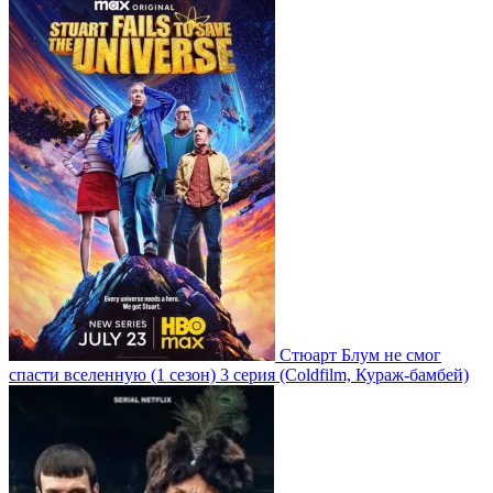
Стюарт Блум не смог
спасти вселенную
(1 сезон)
3 серия
(Coldfilm, Кураж-бамбей)