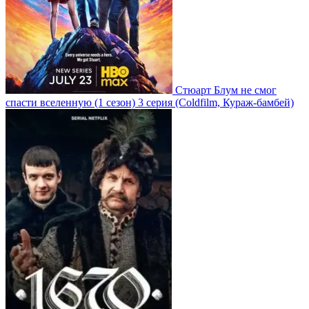
Стюарт Блум не смог
спасти вселенную
(1 сезон)
3 серия
(Coldfilm, Кураж-бамбей)