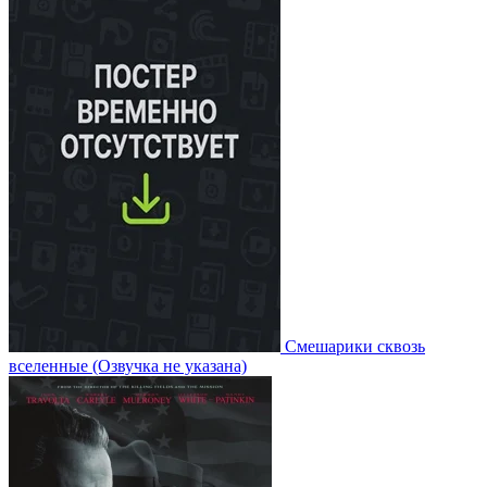
Смешарики сквозь
вселенные
(Озвучка не указана)