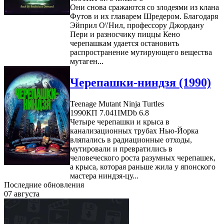
Они снова сражаются со злодеями из клана
Футов и их главарем Шредером. Благодаря
Эйприл О\'Нил, профессору Джордану
Пери и разносчику пиццы Кено
черепашкам удается остановить
распространение мутирующего вещества
мутаген...
Черепашки-ниндзя (1990)
Teenage Mutant Ninja Turtles
1990
КП 7.041
IMDb 6.8
Четыре черепашки и крыса в
канализационных трубах Нью-Йорка
вляпались в радиационные отходы,
мутировали и превратились в
человеческого роста разумных черепашек,
а крыса, которая раньше жила у японского
мастера ниндзя-цу...
Последние обновления
07 августа