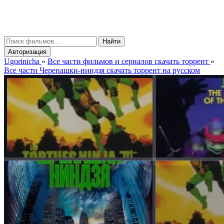
gorinicha
μ
Найти
Авторизация
Ugorinicha
»
Все части фильмов и сериалов скачать торрент
»
Все части Черепашки-ниндзя скачать торрент на русском