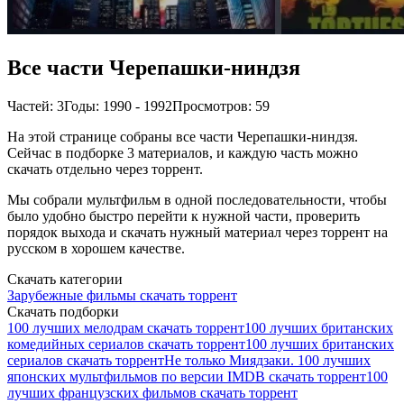
Все части Черепашки-ниндзя
Частей: 3
Годы: 1990 - 1992
Просмотров: 59
На этой странице собраны все части Черепашки-ниндзя.
Сейчас в подборке 3 материалов, и каждую часть можно
скачать отдельно через торрент.
Мы собрали мультфильм в одной последовательности, чтобы
было удобно быстро перейти к нужной части, проверить
порядок выхода и скачать нужный материал через торрент на
русском в хорошем качестве.
Скачать категории
Зарубежные фильмы скачать торрент
Скачать подборки
100 лучших мелодрам скачать торрент
100 лучших британских
комедийных сериалов скачать торрент
100 лучших британских
сериалов скачать торрент
Не только Миядзаки. 100 лучших
японских мультфильмов по версии IMDB скачать торрент
100
лучших французских фильмов скачать торрент