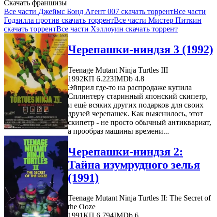
Скачать франшизы
Все части Джеймс Бонд Агент 007 скачать торрент
Все части
Годзилла против скачать торрент
Все части Мистер Питкин
скачать торрент
Все части Хэллоуин скачать торрент
Черепашки-ниндзя 3 (1992)
Teenage Mutant Ninja Turtles III
1992
КП 6.223
IMDb 4.8
Эйприл где-то на распродаже купила
Сплинтеру старинный японский скипетр,
и ещё всяких других подарков для своих
друзей черепашек. Как выяснилось, этот
скипетр - не просто обычный антиквариат,
а прообраз машины времени...
Черепашки-ниндзя 2:
Тайна изумрудного зелья
(1991)
Teenage Mutant Ninja Turtles II: The Secret of
the Ooze
1991
КП 6.794
IMDb 6