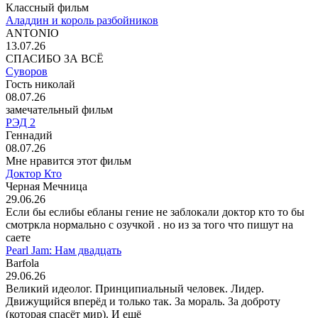
Классный фильм
Аладдин и король разбойников
ANTONIO
13.07.26
СПАСИБО ЗА ВСЁ
Суворов
Гость николай
08.07.26
замечательный фильм
РЭД 2
Геннадий
08.07.26
Мне нравится этот фильм
Доктор Кто
Черная Мечница
29.06.26
Если бы еслибы ебланы гение не заблокали доктор кто то бы
смотркла нормально с озучкой . но из за того что пишут на
саете
Pearl Jam: Нам двадцать
Barfola
29.06.26
Великий идеолог. Принципиальный человек. Лидер.
Движущийся вперёд и только так. За мораль. За доброту
(которая спасёт мир). И ещё