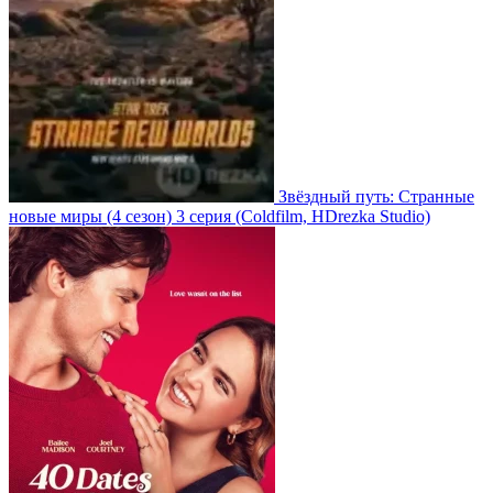
Звёздный путь: Странные
новые миры
(4 сезон)
3 серия
(Coldfilm, HDrezka Studio)