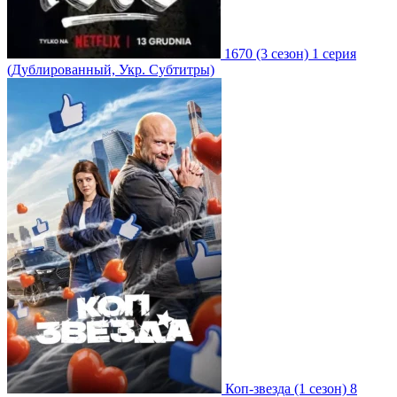
1670
(3 сезон)
1 серия
(Дублированный, Укр. Субтитры)
Коп-звезда
(1 сезон)
8