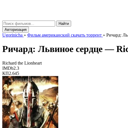
gorinicha
μ
Найти
Авторизация
Ugorinicha
»
Фильм американский скачать торрент
»
Ричард: Ль
Ричард: Львиное сердце —
Ri
Richard the Lionheart
IMDb
2.3
КП
2.645