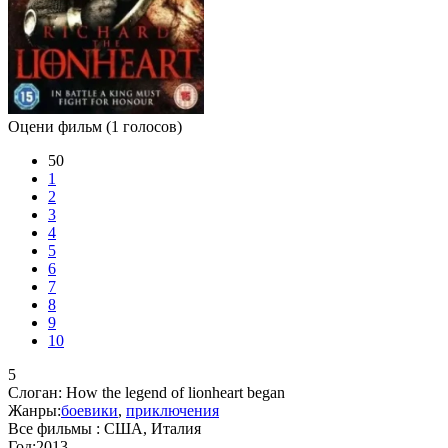
Оцени фильм
(1 голосов)
50
1
2
3
4
5
6
7
8
9
10
5
Слоган:
How the legend of lionheart began
Жанры:
боевики
,
приключения
Все фильмы :
США, Италия
Год:
2013