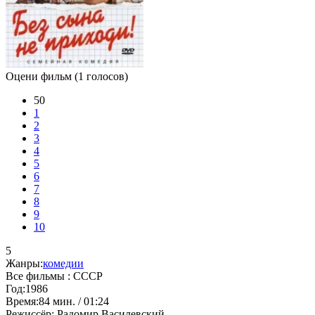
Оцени фильм
(1 голосов)
50
1
2
3
4
5
6
7
8
9
10
5
Жанры:
комедии
Все фильмы :
СССР
Год:
1986
Время:
84 мин. / 01:24
Режиссёр:
Радомир Василевский