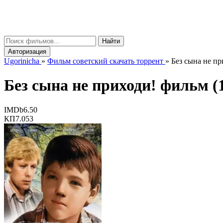
gorinicha
μ
Найти
Авторизация
Ugorinicha
»
Фильм советский скачать торрент
»
Без сына не пр
Без сына не приходи! фильм (
IMDb
6.50
КП
7.053