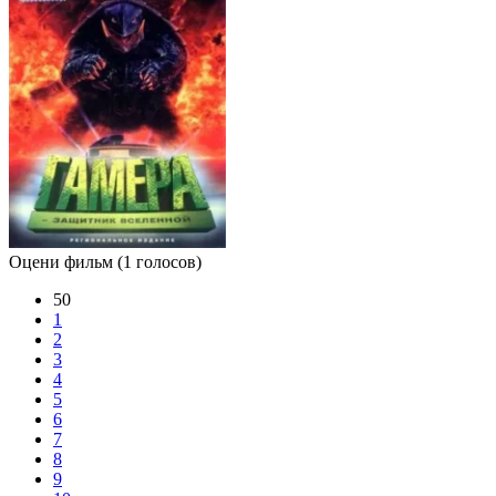
Оцени фильм
(1 голосов)
50
1
2
3
4
5
6
7
8
9