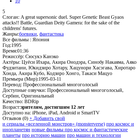
10
5
Слоган:
A great supersonic duel. Super Genetic Beast Gyaos
attacks!! Battle, Guardian Deity Gamera: for the sake of the
childrens' futures.
Жанры:
боевики
,
фантастика
Все фильмы :
Япония
Год:
1995
Время:
01:36
Режиссёр:
Сюсукэ Канэко
Актёры:
Цуёси Ихара, Акира Онодэра, Синобу Накаяма, Аяко
Фудзитани, Юкидзиро Хотару, Хацунори Хасэгава, Хиротаро
Хонда, Акира Кубо, Кодзиро Хонго, Такаси Мацуо
Премьера (Мир):
1995-03-11
Перевод:
Профессиональный многоголосый
Доступные озвучки:
Профессиональный многоголосый,
Сербин, Оригинальный
Качество:
BDRip
Возраст:
зрителям, достигшим 12 лет
Доступно на:
iPhone, iPad, Android и SmartTV
Отзывов
(0)
+
Добавить свой
и сериалы «вселенной монстров» (monsterverse)
про космос и
инопланетян
новые фильмы про космос и фантастические
планеты
про историю машин
про машин и технологии