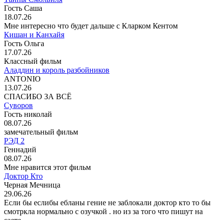
Гость Саша
18.07.26
Мне интересно что будет дальше с Кларком Кентом
Кишан и Канхайя
Гость Ольга
17.07.26
Классный фильм
Аладдин и король разбойников
ANTONIO
13.07.26
СПАСИБО ЗА ВСЁ
Суворов
Гость николай
08.07.26
замечательный фильм
РЭД 2
Геннадий
08.07.26
Мне нравится этот фильм
Доктор Кто
Черная Мечница
29.06.26
Если бы еслибы ебланы гение не заблокали доктор кто то бы
смотркла нормально с озучкой . но из за того что пишут на