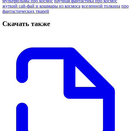
мультфильмы про космос
научная фантастика про космос
жуткий сай-фай и кошмары из космоса
вселенной толкина
про
фантастических тварей
Скачать также