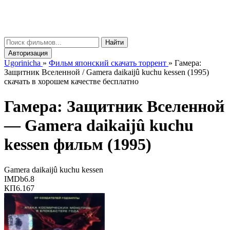
gorinicha
μ
Найти
Авторизация
Ugorinicha
»
Фильм японский скачать торрент
»
Гамера:
Защитник Вселенной / Gamera daikaijû kuchu kessen (1995)
скачать в хорошем качестве бесплатно
Гамера: Защитник Вселенной
—
Gamera daikaijû kuchu
kessen
фильм (1995)
Gamera daikaijû kuchu kessen
IMDb
6.8
КП
6.167