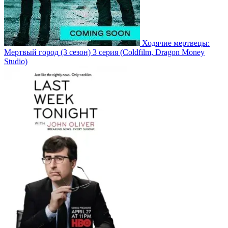
Ходячие мертвецы:
Мертвый город
(3 сезон)
3 серия
(Coldfilm, Dragon Money
Studio)