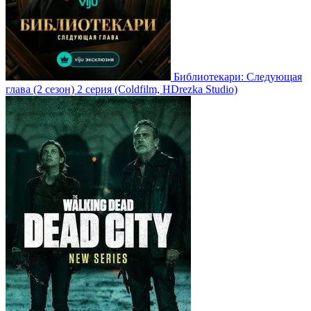
Библиотекари: Следующая
глава
(2 сезон)
2 серия
(Coldfilm, HDrezka Studio)