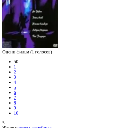
Оцени фильм
(1 голосов)
50
1
2
3
4
5
6
7
8
9
10
5
Жанры:
ужасы
,
семейные