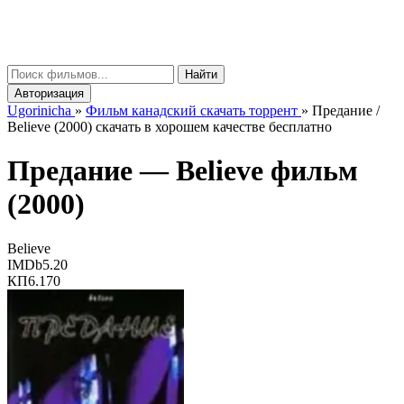
gorinicha
μ
Найти
Авторизация
Ugorinicha
»
Фильм канадский скачать торрент
»
Предание /
Believe (2000) скачать в хорошем качестве бесплатно
Предание —
Believe
фильм
(2000)
Believe
IMDb
5.20
КП
6.170