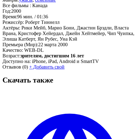
Все фильмы :
Канада
Год:
2000
Время:
96 мин. / 01:36
Режиссёр:
Роберт Тиннелл
Актёры:
Рики Мейб, Марио Бони, Джастин Брэдли, Власта
Врана, Кристофер Хейердал, Джейн Хейтмейер, Чип Чуипка,
Элиша Катберт, Ян Рубес, Уна Кэй
Премьера (Мир):
22 марта 2000
Качество:
WEB-DL
Возраст:
зрителям, достигшим 16 лет
Доступно на:
iPhone, iPad, Android и SmartTV
Отзывов
(0)
+
Добавить свой
Скачать также