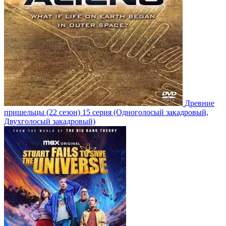
Древние
пришельцы
(22 сезон)
15 серия
(Одноголосый закадровый,
Двухголосый закадровый)