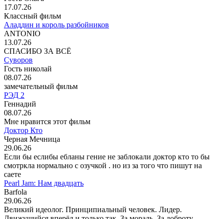
17.07.26
Классный фильм
Аладдин и король разбойников
ANTONIO
13.07.26
СПАСИБО ЗА ВСЁ
Суворов
Гость николай
08.07.26
замечательный фильм
РЭД 2
Геннадий
08.07.26
Мне нравится этот фильм
Доктор Кто
Черная Мечница
29.06.26
Если бы еслибы ебланы гение не заблокали доктор кто то бы
смотркла нормально с озучкой . но из за того что пишут на
саете
Pearl Jam: Нам двадцать
Barfola
29.06.26
Великий идеолог. Принципиальный человек. Лидер.
Движущийся вперёд и только так. За мораль. За доброту