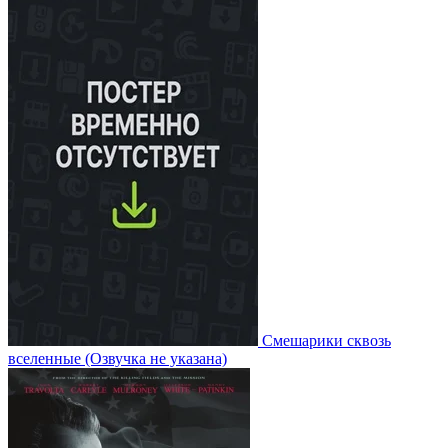
Смешарики сквозь
вселенные
(Озвучка не указана)