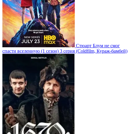
Стюарт Блум не смог
спасти вселенную
(1 сезон)
3 серия
(Coldfilm, Кураж-бамбей)