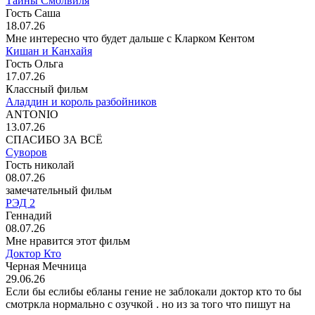
Тайны Смолвиля
Гость Саша
18.07.26
Мне интересно что будет дальше с Кларком Кентом
Кишан и Канхайя
Гость Ольга
17.07.26
Классный фильм
Аладдин и король разбойников
ANTONIO
13.07.26
СПАСИБО ЗА ВСЁ
Суворов
Гость николай
08.07.26
замечательный фильм
РЭД 2
Геннадий
08.07.26
Мне нравится этот фильм
Доктор Кто
Черная Мечница
29.06.26
Если бы еслибы ебланы гение не заблокали доктор кто то бы
смотркла нормально с озучкой . но из за того что пишут на