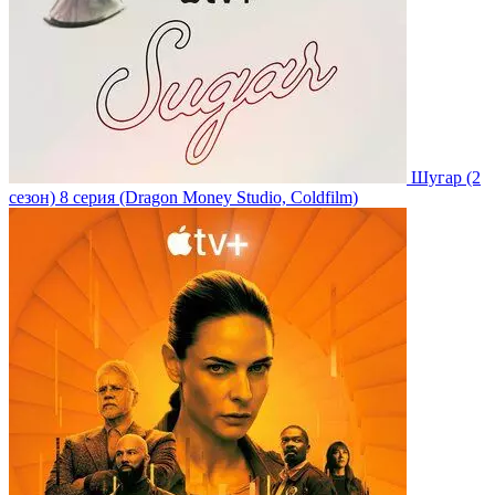
Шугар
(2
сезон)
8 серия
(Dragon Money Studio, Coldfilm)