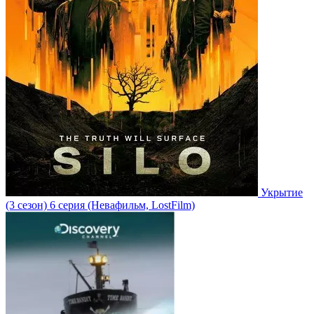
Укрытие
(3 сезон)
6 серия
(Невафильм, LostFilm)