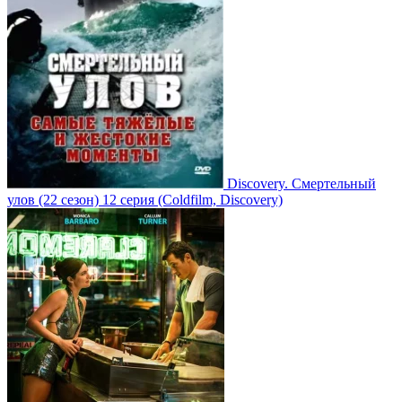
Discovery. Смертельный
улов
(22 сезон)
12 серия
(Coldfilm, Discovery)