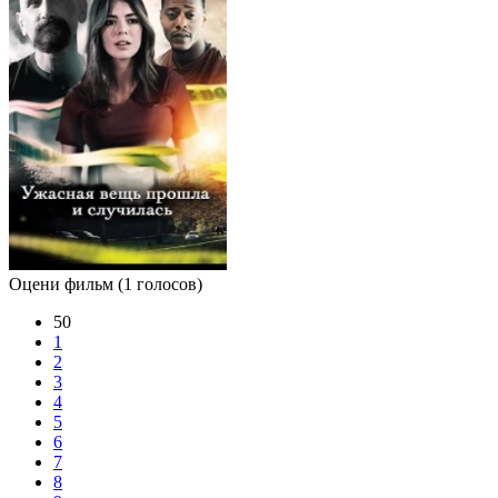
Оцени фильм
(1 голосов)
50
1
2
3
4
5
6
7
8